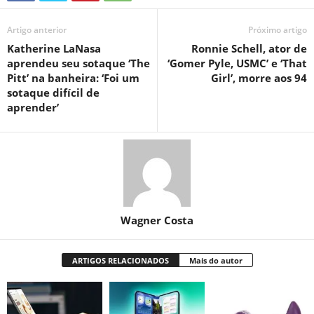
Artigo anterior
Próximo artigo
Katherine LaNasa
Ronnie Schell, ator de
aprendeu seu sotaque ‘The
‘Gomer Pyle, USMC’ e ‘That
Pitt’ na banheira: ‘Foi um
Girl’, morre aos 94
sotaque difícil de
aprender’
Wagner Costa
ARTIGOS RELACIONADOS
Mais do autor