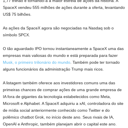
1,77 trilhão e tornando-a a maior estreia de ações da história. A
SpaceX vendeu 555 milhões de ações durante a oferta, levantando
US$ 75 bilhões.
As ações da SpaceX agora são negociadas na Nasdaq sob o
símbolo SPCX.
O tão aguardado IPO tornou instantaneamente a SpaceX uma das
empresas mais valiosas do mundo e está preparada para fazer
Musk, o primeiro trilionário do mundo
. Também pode ter tornado
alguns funcionários da administração Trump mais ricos.
A listagem também oferece aos investidores comuns uma das
primeiras chances de comprar ações de uma grande empresa de
IA fora de gigantes da tecnologia estabelecidos como Meta,
Microsoft e Alphabet. A SpaceX adquiriu a xAI, controladora do site
de mídia social anteriormente conhecido como Twitter e do
polêmico chatbot Grok, no início deste ano. Seus rivais de IA,
OpenAI e Anthropic, também planejam abrir o capital este ano.