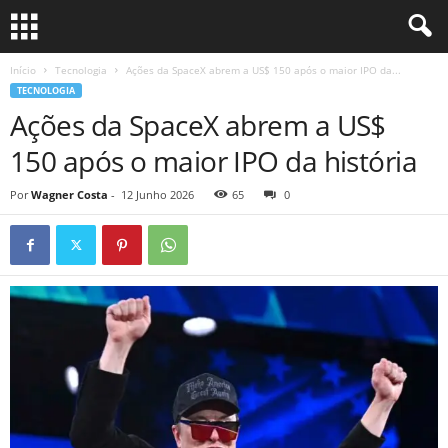
Início
Tecnologia
Ações da SpaceX abrem a US$ 150 após o maior IPO da...
TECNOLOGIA
Ações da SpaceX abrem a US$
150 após o maior IPO da história
Por
Wagner Costa
-
12 Junho 2026
65
0