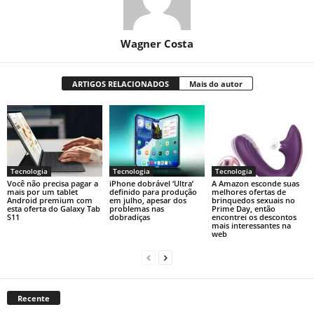
Wagner Costa
ARTIGOS RELACIONADOS
Mais do autor
Tecnologia
Tecnologia
Tecnologia
Você não precisa pagar a
iPhone dobrável ‘Ultra’
A Amazon esconde suas
mais por um tablet
definido para produção
melhores ofertas de
Android premium com
em julho, apesar dos
brinquedos sexuais no
esta oferta do Galaxy Tab
problemas nas
Prime Day, então
S11
dobradiças
encontrei os descontos
mais interessantes na
web
Recente