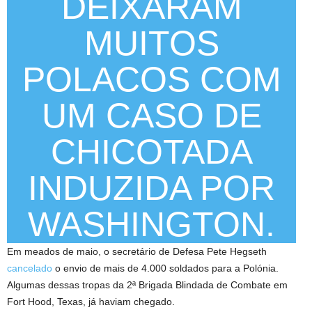
DEIXARAM
MUITOS
POLACOS COM
UM CASO DE
CHICOTADA
INDUZIDA POR
WASHINGTON.
Em meados de maio, o secretário de Defesa Pete Hegseth
cancelado
o envio de mais de 4.000 soldados para a Polónia.
Algumas dessas tropas da 2ª Brigada Blindada de Combate em
Fort Hood, Texas, já haviam chegado.