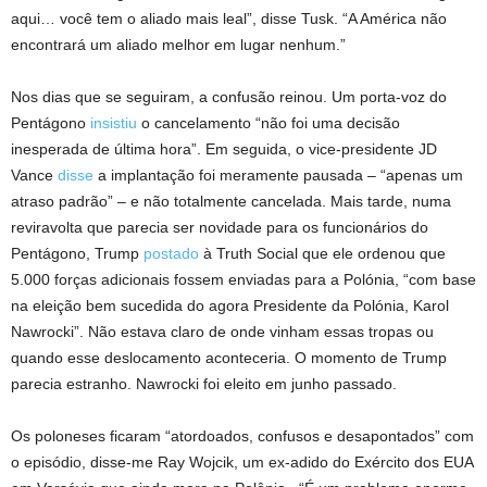
aqui… você tem o aliado mais leal”, disse Tusk. “A América não
encontrará um aliado melhor em lugar nenhum.”
Nos dias que se seguiram, a confusão reinou. Um porta-voz do
Pentágono
insistiu
o cancelamento “não foi uma decisão
inesperada de última hora”. Em seguida, o vice-presidente JD
Vance
disse
a implantação foi meramente pausada – “apenas um
atraso padrão” – e não totalmente cancelada. Mais tarde, numa
reviravolta que parecia ser novidade para os funcionários do
Pentágono, Trump
postado
à Truth Social que ele ordenou que
5.000 forças adicionais fossem enviadas para a Polónia, “com base
na eleição bem sucedida do agora Presidente da Polónia, Karol
Nawrocki”. Não estava claro de onde vinham essas tropas ou
quando esse deslocamento aconteceria. O momento de Trump
parecia estranho. Nawrocki foi eleito em junho passado.
Os poloneses ficaram “atordoados, confusos e desapontados” com
o episódio, disse-me Ray Wojcik, um ex-adido do Exército dos EUA