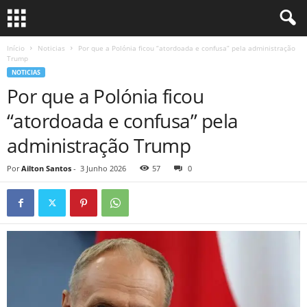
Início
Noticias
Por que a Polónia ficou “atordoada e confusa” pela administração
Trump
NOTICIAS
Por que a Polónia ficou
“atordoada e confusa” pela
administração Trump
Por
Ailton Santos
-
3 Junho 2026
57
0