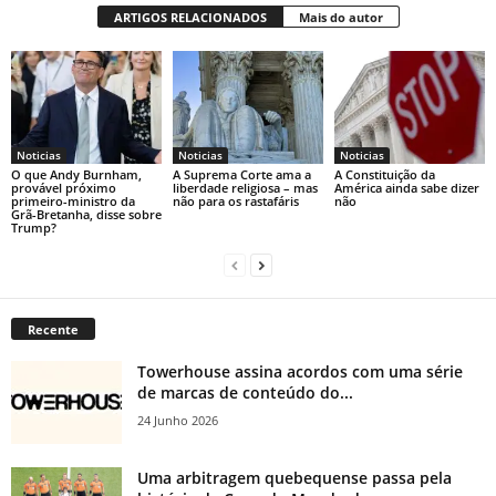
ARTIGOS RELACIONADOS
Mais do autor
Noticias
Noticias
Noticias
O que Andy Burnham,
A Suprema Corte ama a
A Constituição da
provável próximo
liberdade religiosa – mas
América ainda sabe dizer
primeiro-ministro da
não para os rastafáris
não
Grã-Bretanha, disse sobre
Trump?
Recente
Towerhouse assina acordos com uma série
de marcas de conteúdo do...
24 Junho 2026
Uma arbitragem quebequense passa pela