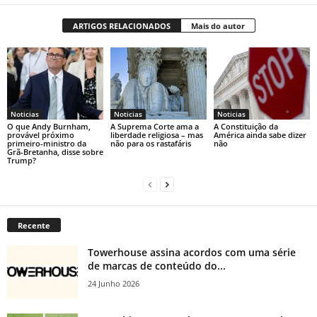
ARTIGOS RELACIONADOS
Mais do autor
Noticias
Noticias
Noticias
O que Andy Burnham,
A Suprema Corte ama a
A Constituição da
provável próximo
liberdade religiosa – mas
América ainda sabe dizer
primeiro-ministro da
não para os rastafáris
não
Grã-Bretanha, disse sobre
Trump?
Recente
Towerhouse assina acordos com uma série
de marcas de conteúdo do...
24 Junho 2026