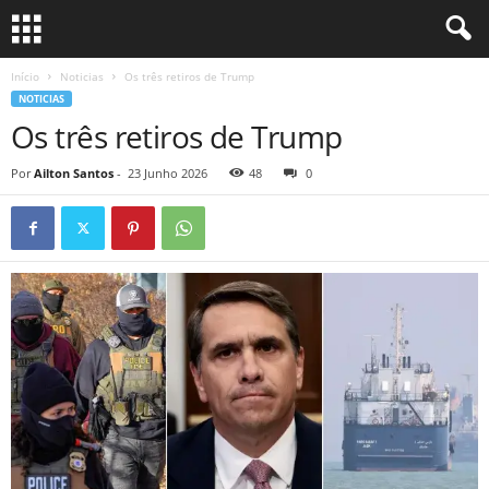
Início
Noticias
Os três retiros de Trump
NOTICIAS
Os três retiros de Trump
Por
Ailton Santos
-
23 Junho 2026
48
0