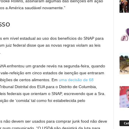
Brooke Rollins, assinaram algumas das isenções em ação
os a América saudável novamente.”
sso
s em nível estadual ao uso dos benefícios do SNAP para
um juiz federal disse que as novas regras violam as leis
.
AHA enfrentou um grande revés na segunda-feira, quando
o vale-refeição em cinco estados de isenção que entraram
bições de certos alimentos. Em
uma decisão de 68
ibunal Distrital dos EUA para o Distrito de Columbia,
leis federais que orientam o SNAP, escrevendo que a Sra.
nição de ‘comida’ tal como foi estabelecida pelo
tes não devem ser usados ​​para comprar junk food não deve
Cat
or num comunicado. “O USDA não desistirá da luta para