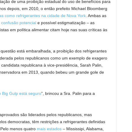
tação de uma proibição estadual do uso de benefícios para
nos depois, em 2010, o então prefeito Michael Bloomberg
das como refrigerantes na cidade de Nova York
. Ambas as
o
confusão potencial
e possível estigmatização – as
tas em política alimentar citam hoje nas suas críticas às
 questão está embaralhada, a proibição dos refrigerantes
siderada pelos republicanos como um exemplo de exagero
candidata republicana à vice-presidência, Sarah Palin,
onservadora em 2013, quando bebeu um grande gole de
 Big Gulp está seguro
”, brincou a Sra. Palin para a
aprovados são liderados pelos republicanos, mas
elos democratas, têm restrições a refrigerantes definidas
 Pelo menos quatro
mais estados
– Mississipi, Alabama,