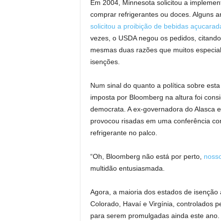
Em 2004, Minnesota solicitou a implemen
comprar refrigerantes ou doces. Alguns a
solicitou a proibição de bebidas açucara
vezes, o USDA negou os pedidos, citand
mesmas duas razões que muitos especialis
isenções.
Num sinal do quanto a política sobre esta
imposta por Bloomberg na altura foi con
democrata. A ex-governadora do Alasca e 
provocou risadas em uma conferência c
refrigerante no palco.
“Oh, Bloomberg não está por perto,
nosso
multidão entusiasmada.
Agora, a maioria dos estados de isenção 
Colorado, Havaí e Virgínia, controlados p
para serem promulgadas ainda este ano.