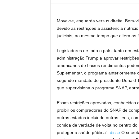
Mova-se, esquerda versus direita. Bem-v
devido às restrições à assistência nutric
judiciais, ao mesmo tempo que altera as fro
Legisladores de todo o país, tanto em e
administração Trump a aprovar restriçõe
americanos de baixos rendimentos podem
Suplementar, o programa anteriormente 
segundo mandato do presidente Donald T
que supervisiona o programa SNAP, apr
Essas restrições aprovadas, conhecidas 
proibir os compradores do SNAP de compr
outros estados incluindo outros itens, co
comida de verdade de volta no centro do 
proteger a saúde pública”.
disse
O secretá