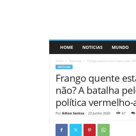
HOME
NOTICIAS
MUNDO
Início
Noticias
Frango quente está bem, mas refr
NOTICIAS
Frango quente est
não? A batalha pe
política vermelho-
Por
Ailton Santos
-
23 Junho 2026
67