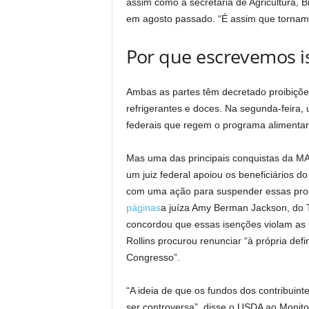
assim como a secretária de Agricultura, 
em agosto passado. “É assim que tornam
Por que escrevemos i
Ambas as partes têm decretado proibiçõe
refrigerantes e doces. Na segunda-feira, 
federais que regem o programa alimentar
Mas uma das principais conquistas da M
um juiz federal apoiou os beneficiários d
com uma ação para suspender essas proi
páginas
a juíza Amy Berman Jackson, do Tr
concordou que essas isenções violam as 
Rollins procurou renunciar “à própria defi
Congresso”.
“A ideia de que os fundos dos contribuin
ser controversa”, disse o USDA ao Monit