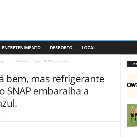
ENTRETENIMENTO
DESPORTO
LOCAL
igerante não? A batalha pelo SNAP embaralha...
Re
á bem, mas refrigerante
lo SNAP embaralha a
azul.
0