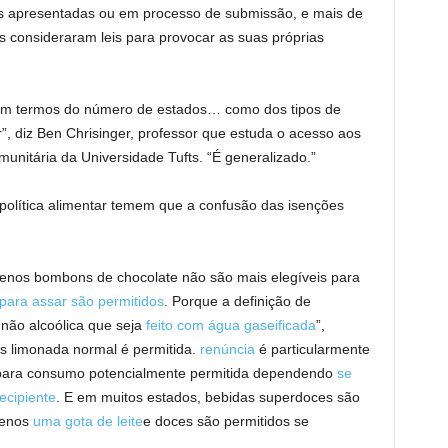
es apresentadas ou em processo de submissão, e mais de
s consideraram leis para provocar as suas próprias
o em termos do número de estados… como dos tipos de
”, diz Ben Chrisinger, professor que estuda o acesso aos
nitária da Universidade Tufts. “É generalizado.”
 política alimentar temem que a confusão das isenções
nos bombons de chocolate não são mais elegíveis para
para assar são permitidos
. Porque a definição de
 não alcoólica que seja
feito com água gaseificada
”,
as limonada normal é permitida.
renúncia
é particularmente
 para consumo potencialmente permitida dependendo
se
ecipiente
. E em muitos estados, bebidas superdoces são
menos
uma gota de leite
e doces são permitidos se