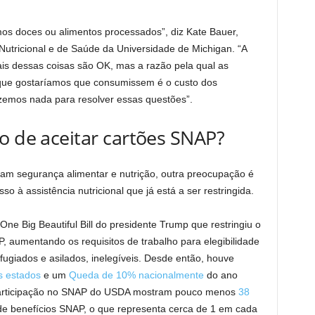
os doces ou alimentos processados”, diz Kate Bauer,
r, Nutricional e de Saúde da Universidade de Michigan. “A
ais dessas coisas são OK, mas a razão pela qual as
 que gostaríamos que consumissem é o custo dos
fizemos nada para resolver essas questões”.
o de aceitar cartões SNAP?
dam segurança alimentar e nutrição, outra preocupação é
o à assistência nutricional que já está a ser restringida.
e Big Beautiful Bill do presidente Trump que restringiu o
 aumentando os requisitos de trabalho para elegibilidade
ugiados e asilados, inelegíveis. Desde então, houve
s estados
e um
Queda de 10% nacionalmente
do ano
 participação no SNAP do USDA mostram pouco menos
38
de benefícios SNAP, o que representa cerca de 1 em cada