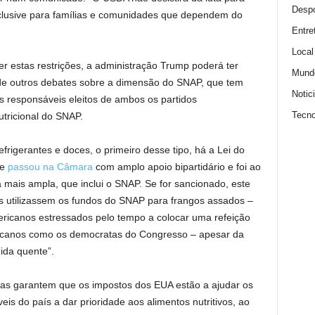
Despo
clusive para famílias e comunidades que dependem do
Entre
Local
r estas restrições, a administração Trump poderá ter
Mund
o de outros debates sobre a dimensão do SNAP, que tem
Notic
s responsáveis ​​eleitos de ambos os partidos
Tecno
tricional do SNAP.
rigerantes e doces, o primeiro desse tipo, há a Lei do
ue
passou na Câmara
com amplo apoio bipartidário e foi ao
 mais ampla, que inclui o SNAP. Se for sancionado, este
os utilizassem os fundos do SNAP para frangos assados ​​–
ricanos estressados ​​pelo tempo a colocar uma refeição
licanos como os democratas do Congresso – apesar da
ida quente”.
s garantem que os impostos dos EUA estão a ajudar os
s ​​do país a dar prioridade aos alimentos nutritivos, ao