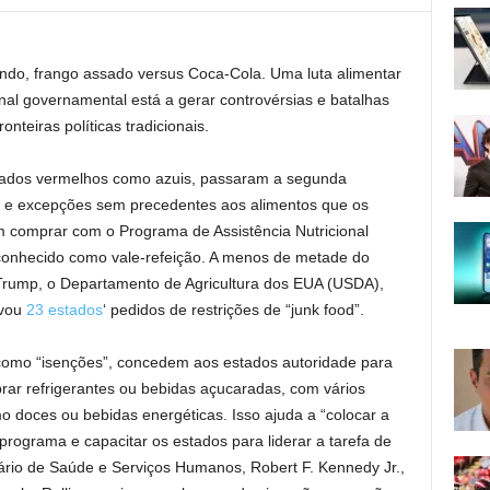
indo, frango assado versus Coca-Cola. Uma luta alimentar
ional governamental está a gerar controvérsias e batalhas
nteiras políticas tradicionais.
stados vermelhos como azuis, passaram a segunda
s e excepções sem precedentes aos alimentos que os
 comprar com o Programa de Assistência Nutricional
conhecido como vale-refeição. A menos de metade do
rump, o Departamento de Agricultura dos EUA (USDA),
ovou
23 estados
‘ pedidos de restrições de “junk food”.
como “isenções”, concedem aos estados autoridade para
ar refrigerantes ou bebidas açucaradas, com vários
mo doces ou bebidas energéticas. Isso ajuda a “colocar a
programa e capacitar os estados para liderar a tarefa de
rio de Saúde e Serviços Humanos, Robert F. Kennedy Jr.,