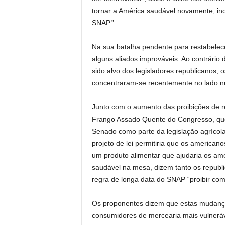
tornar a América saudável novamente, in
SNAP.”
Na sua batalha pendente para restabelece
alguns aliados improváveis. Ao contrári
sido alvo dos legisladores republicanos, o
concentraram-se recentemente no lado nu
Junto com o aumento das proibições de ref
Frango Assado Quente do Congresso, q
Senado como parte da legislação agrícola
projeto de lei permitiria que os american
um produto alimentar que ajudaria os ame
saudável na mesa, dizem tanto os repub
regra de longa data do SNAP “proibir com
Os proponentes dizem que estas mudança
consumidores de mercearia mais vulnerávei