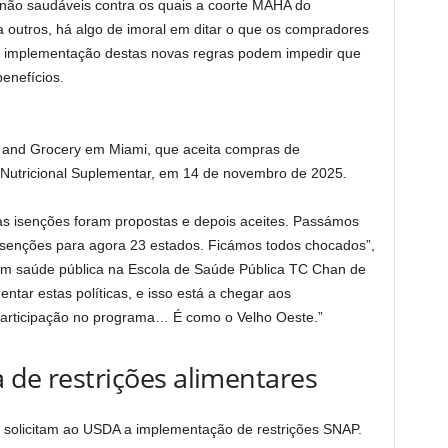
o saudáveis ​​contra os quais a coorte MAHA do
 outros, há algo de imoral em ditar o que os compradores
 implementação destas novas regras podem impedir que
enefícios.
t and Grocery em Miami, que aceita compras de
a Nutricional Suplementar, em 14 de novembro de 2025.
s isenções foram propostas e depois aceites. Passámos
isenções para agora 23 estados. Ficámos todos chocados”,
 em saúde pública na Escola de Saúde Pública TC Chan de
ntar estas políticas, e isso está a chegar aos
 participação no programa… É como o Velho Oeste.”
 de restrições alimentares
s solicitam ao USDA a implementação de restrições SNAP.