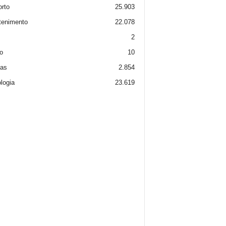
rto
25.903
tenimento
22.078
2
o
10
ias
2.854
logia
23.619