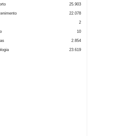
rto
25.903
tenimento
22.078
2
o
10
ias
2.854
logia
23.619