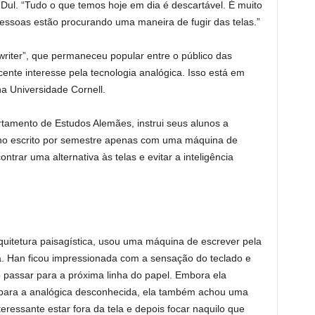
 Dul. “Tudo o que temos hoje em dia é descartável. É muito
essoas estão procurando uma maneira de fugir das telas.”
riter”, que permaneceu popular entre o público das
nte interesse pela tecnologia analógica. Isso está em
na Universidade Cornell.
rtamento de Estudos Alemães, instrui seus alunos a
lho escrito por semestre apenas com uma máquina de
ntrar uma alternativa às telas e evitar a inteligência
quitetura paisagística, usou uma máquina de escrever pela
ra. Han ficou impressionada com a sensação do teclado e
o passar para a próxima linha do papel. Embora ela
 para a analógica desconhecida, ela também achou uma
teressante estar fora da tela e depois focar naquilo que