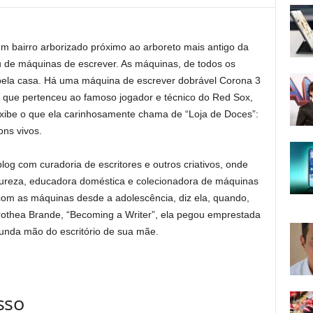
um bairro arborizado próximo ao arboreto mais antigo da
 de máquinas de escrever. As máquinas, de todos os
pela casa. Há uma máquina de escrever dobrável Corona 3
 que pertenceu ao famoso jogador e técnico do Red Sox,
exibe o que ela carinhosamente chama de “Loja de Doces”:
ons vivos.
og com curadoria de escritores e outros criativos, onde
tureza, educadora doméstica e colecionadora de máquinas
 com as máquinas desde a adolescência, diz ela, quando,
rothea Brande, “Becoming a Writer”, ela pegou emprestada
unda mão do escritório de sua mãe.
sso