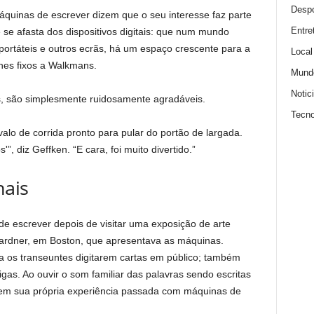
Despo
uinas de escrever dizem que o seu interesse faz parte
Entre
se afasta dos dispositivos digitais: que num mundo
ortáteis e outros ecrãs, há um espaço crescente para a
Local
ones fixos a Walkmans.
Mund
Notic
, são simplesmente ruidosamente agradáveis.
Tecno
lo de corrida pronto para pular do portão de largada.
”, diz Geffken. “E cara, foi muito divertido.”
nais
e escrever depois de visitar uma exposição de arte
Gardner, em Boston, que apresentava as máquinas.
a os transeuntes digitarem cartas em público; também
gas. Ao ouvir o som familiar das palavras sendo escritas
 em sua própria experiência passada com máquinas de