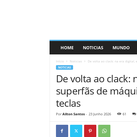
HOME
NOTICIAS
MUNDO
Início
Noticias
De volta ao clack: na era digital,
NOTICIAS
De volta ao clack: n
superfãs de máqui
teclas
Por
Ailton Santos
-
23 Junho 2026
61