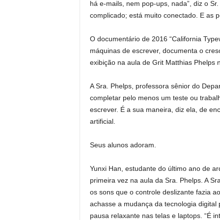
há e-mails, nem pop-ups, nada”, diz o Sr.
complicado; está muito conectado. E as p
O documentário de 2016 “California Typew
máquinas de escrever, documenta o cresce
exibição na aula de Grit Matthias Phelps 
A Sra. Phelps, professora sênior do Depa
completar pelo menos um teste ou traba
escrever. É a sua maneira, diz ela, de enco
artificial.
Seus alunos adoram.
Yunxi Han, estudante do último ano de ar
primeira vez na aula da Sra. Phelps. A S
os sons que o controle deslizante fazia a
achasse a mudança da tecnologia digital
pausa relaxante nas telas e laptops. “É in