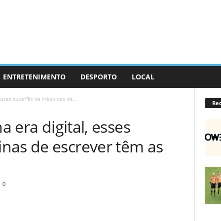
ENTRETENIMENTO
DESPORTO
LOCAL
 esses superfãs de máquinas de...
Re
a era digital, esses
nas de escrever têm as
0