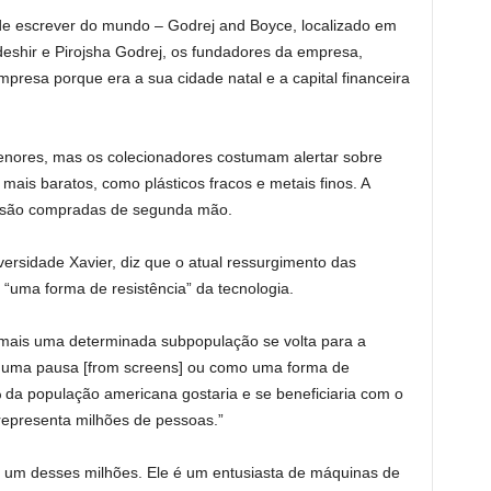
de escrever do mundo – Godrej and Boyce, localizado em
shir e Pirojsha Godrej, os fundadores da empresa,
esa porque era a sua cidade natal e a capital financeira
menores, mas os colecionadores costumam alertar sobre
mais baratos, como plásticos fracos e metais finos. A
a são compradas de segunda mão.
iversidade Xavier, diz que o atual ressurgimento das
“uma forma de resistência” da tecnologia.
, mais uma determinada subpopulação se volta para a
r uma pausa [from screens] ou como uma forma de
% da população americana gostaria e se beneficiaria com o
representa milhões de pessoas.”
é um desses milhões. Ele é um entusiasta de máquinas de