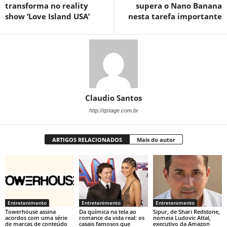
transforma no reality
supera o Nano Banana
show ‘Love Island USA’
nesta tarefa importante
Claudio Santos
http://qstage.com.br
ARTIGOS RELACIONADOS
Mais do autor
Entretenimento
Entretenimento
Entretenimento
Towerhouse assina
Da química na tela ao
Sipur, de Shari Redstone,
acordos com uma série
romance da vida real: os
nomeia Ludovic Attal,
de marcas de conteúdo
casais famosos que
executivo da Amazon