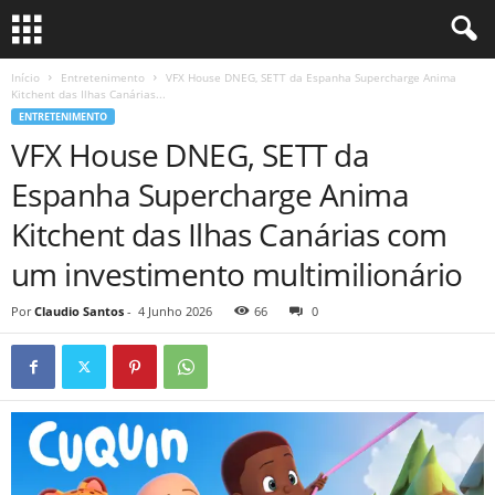
Início
Entretenimento
VFX House DNEG, SETT da Espanha Supercharge Anima
Kitchent das Ilhas Canárias...
ENTRETENIMENTO
VFX House DNEG, SETT da
Espanha Supercharge Anima
Kitchent das Ilhas Canárias com
um investimento multimilionário
Por
Claudio Santos
-
4 Junho 2026
66
0