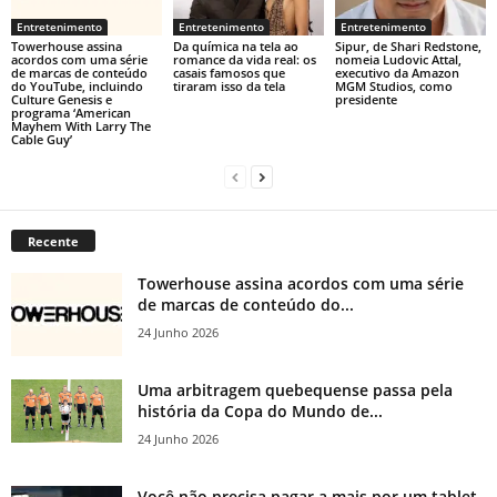
Entretenimento
Entretenimento
Entretenimento
Towerhouse assina
Da química na tela ao
Sipur, de Shari Redstone,
acordos com uma série
romance da vida real: os
nomeia Ludovic Attal,
de marcas de conteúdo
casais famosos que
executivo da Amazon
do YouTube, incluindo
tiraram isso da tela
MGM Studios, como
Culture Genesis e
presidente
programa ‘American
Mayhem With Larry The
Cable Guy’
Recente
Towerhouse assina acordos com uma série
de marcas de conteúdo do...
24 Junho 2026
Uma arbitragem quebequense passa pela
história da Copa do Mundo de...
24 Junho 2026
Você não precisa pagar a mais por um tablet