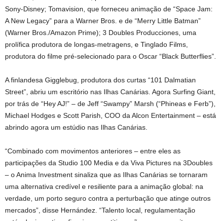
Sony-Disney; Tomavision, que forneceu animação de “Space Jam:
A New Legacy” para a Warner Bros. e de “Merry Little Batman”
(Warner Bros./Amazon Prime); 3 Doubles Producciones, uma
prolífica produtora de longas-metragens, e Tinglado Films,
produtora do filme pré-selecionado para o Oscar “Black Butterflies”.
A finlandesa Gigglebug, produtora dos curtas “101 Dalmatian
Street”, abriu um escritório nas Ilhas Canárias. Agora Surfing Giant,
por trás de “Hey AJ!” – de Jeff “Swampy” Marsh (“Phineas e Ferb”),
Michael Hodges e Scott Parish, COO da Alcon Entertainment – ​​está
abrindo agora um estúdio nas Ilhas Canárias.
“Combinado com movimentos anteriores – entre eles as
participações da Studio 100 Media e da Viva Pictures na 3Doubles
– o Anima Investment sinaliza que as Ilhas Canárias se tornaram
uma alternativa credível e resiliente para a animação global: na
verdade, um porto seguro contra a perturbação que atinge outros
mercados”, disse Hernández. “Talento local, regulamentação