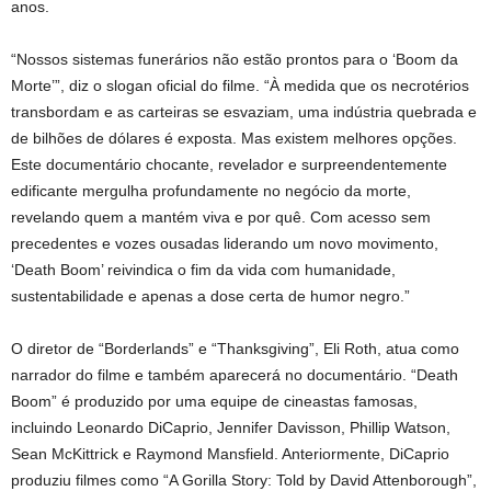
anos.
“Nossos sistemas funerários não estão prontos para o ‘Boom da
Morte’”, diz o slogan oficial do filme. “À medida que os necrotérios
transbordam e as carteiras se esvaziam, uma indústria quebrada e
de bilhões de dólares é exposta. Mas existem melhores opções.
Este documentário chocante, revelador e surpreendentemente
edificante mergulha profundamente no negócio da morte,
revelando quem a mantém viva e por quê. Com acesso sem
precedentes e vozes ousadas liderando um novo movimento,
‘Death Boom’ reivindica o fim da vida com humanidade,
sustentabilidade e apenas a dose certa de humor negro.”
O diretor de “Borderlands” e “Thanksgiving”, Eli Roth, atua como
narrador do filme e também aparecerá no documentário. “Death
Boom” é produzido por uma equipe de cineastas famosas,
incluindo Leonardo DiCaprio, Jennifer Davisson, Phillip Watson,
Sean McKittrick e Raymond Mansfield. Anteriormente, DiCaprio
produziu filmes como “A Gorilla Story: Told by David Attenborough”,