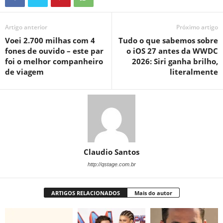
Artigo anterior
Próximo artigo
Voei 2.700 milhas com 4
Tudo o que sabemos sobre
fones de ouvido – este par
o iOS 27 antes da WWDC
foi o melhor companheiro
2026: Siri ganha brilho,
de viagem
literalmente
Claudio Santos
http://qstage.com.br
ARTIGOS RELACIONADOS
Mais do autor