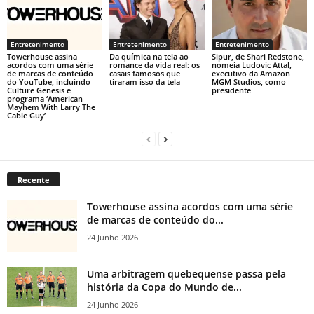
Entretenimento
Entretenimento
Entretenimento
Towerhouse assina
Da química na tela ao
Sipur, de Shari Redstone,
acordos com uma série
romance da vida real: os
nomeia Ludovic Attal,
de marcas de conteúdo
casais famosos que
executivo da Amazon
do YouTube, incluindo
tiraram isso da tela
MGM Studios, como
Culture Genesis e
presidente
programa ‘American
Mayhem With Larry The
Cable Guy’
Recente
Towerhouse assina acordos com uma série
de marcas de conteúdo do...
24 Junho 2026
Uma arbitragem quebequense passa pela
história da Copa do Mundo de...
24 Junho 2026