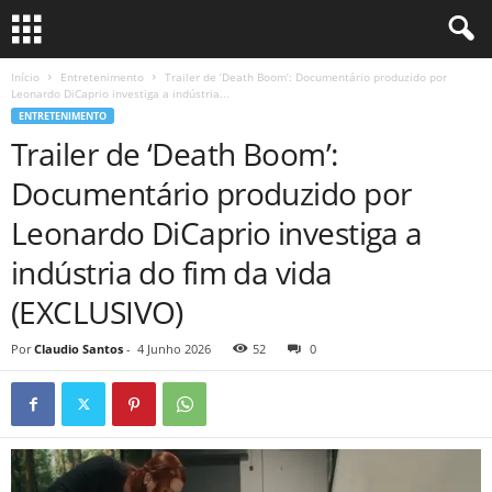
Início
Entretenimento
Trailer de ‘Death Boom’: Documentário produzido por
Leonardo DiCaprio investiga a indústria...
ENTRETENIMENTO
Trailer de ‘Death Boom’:
Documentário produzido por
Leonardo DiCaprio investiga a
indústria do fim da vida
(EXCLUSIVO)
Por
Claudio Santos
-
4 Junho 2026
52
0