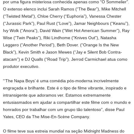
por uma figura misteriosa conhecida apenas como “O Sommelier”.
O extenso elenco inclui Sarah Ramos (“The Bear”), Mike Mitchell
(“Twisted Metal”), Chloe Cherry (“Euphoria”), Vanessa Chester
(“Jurassic Park”), Paul Rust (“Love”), Jamar Neighbours (“Keanu”),
Ivy Wolk (“Anora”), David Wain (“Wet Hot American Summer”), Ray
Wise (“Twin Peaks”), Riki Lindhome (“Knives Out”), Natasha
Leggero (“Another Period”), Beth Dover. (“Orange Is the New
Black”), Kevin Smith e Jason Mewes (“Jay e Silent Bob Contra-
atacam”) e DJ Qualls (“Road Trip”). Jerrod Carmichael atua como
produtor executivo.
“‘The Napa Boys’ é uma comédia pós-moderna incrivelmente
engraçada e brilhante. Este é o tipo de filme vibrante, inspirado e
intransigente que adoramos ver. Estamos extremamente
entusiasmados em ajudar a compartilhar este filme com o mundo e
honrados por trabalhar com um grupo tão talentoso”, disse Paul
Yates, CEO da The Mise-En-Scène Company.
O filme teve sua estreia mundial na seção Midnight Madness do