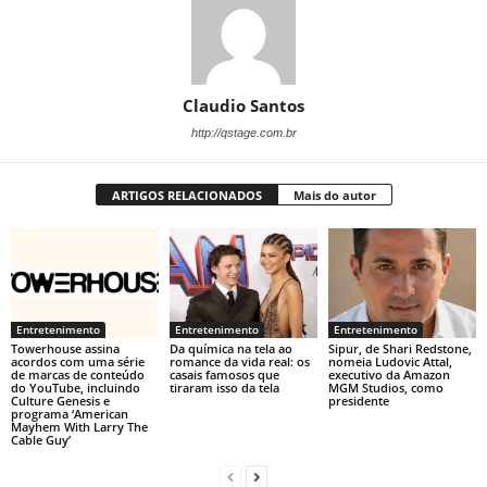
Claudio Santos
http://qstage.com.br
ARTIGOS RELACIONADOS
Mais do autor
Entretenimento
Entretenimento
Entretenimento
Towerhouse assina
Da química na tela ao
Sipur, de Shari Redstone,
acordos com uma série
romance da vida real: os
nomeia Ludovic Attal,
de marcas de conteúdo
casais famosos que
executivo da Amazon
do YouTube, incluindo
tiraram isso da tela
MGM Studios, como
Culture Genesis e
presidente
programa ‘American
Mayhem With Larry The
Cable Guy’