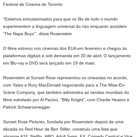
Festival de Cinema de Toronto.
“Estamos entusiasmados para que os fãs de todo o mundo
experimentem a linguagem universal do riso enquanto assistem
‘The Napa Boys’”, disse Rosenstein.
O filme estreou nos cinemas dos EUA em fevereiro e chegou às
plataformas digitais e sob demanda em 20 de abril. O lançamento
em Blu-ray e DVD será lançado em 19 de maio.
Rosenstein at Sunset Rose representou os cineastas no acordo,
com Yates e Rory MacDonald negociando para a The Mise-En-
Scène Company, que também administra as vendas mundiais do
filme estrelado por Al Pacino, “Billy Knight”, com Charlie Heaton e
Patrick Schwarzenegger.
Sunset Rose Pictures, fundada por Rosenstein depois de uma
década no Red Hour de Ben Stiller, construiu uma lista que
abrange A24, Netflix, HBO, Adult Swim, FX, Comedy Central e Vice.