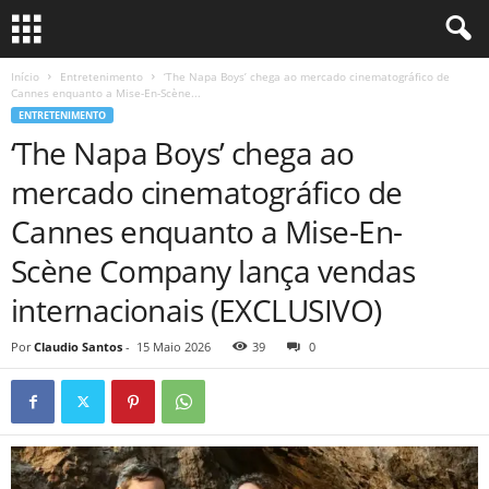
Início
Entretenimento
‘The Napa Boys’ chega ao mercado cinematográfico de
Cannes enquanto a Mise-En-Scène...
ENTRETENIMENTO
‘The Napa Boys’ chega ao
mercado cinematográfico de
Cannes enquanto a Mise-En-
Scène Company lança vendas
internacionais (EXCLUSIVO)
Por
Claudio Santos
-
15 Maio 2026
39
0