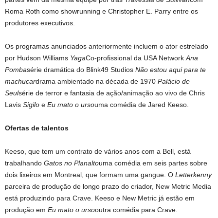
Roma Roth como showrunning e Christopher E. Parry entre os
produtores executivos.
Os programas anunciados anteriormente incluem o ator estrelado
por Hudson Williams
Yaga
Co-profissional da USA Network
Ana
Pomba
série dramática do Blink49 Studios
Não estou aqui para te
machucar
drama ambientado na década de 1970
Palácio de
Seul
série de terror e fantasia de ação/animação ao vivo de Chris
Lavis
Sigilo
e
Eu mato o urso
uma comédia de Jared Keeso.
Ofertas de talentos
Keeso, que tem um contrato de vários anos com a Bell, está
trabalhando
Gatos no Planalto
uma comédia em seis partes sobre
dois lixeiros em Montreal, que formam uma gangue. O
Letterkenny
parceira de produção de longo prazo do criador, New Metric Media
está produzindo para Crave. Keeso e New Metric já estão em
produção em
Eu mato o urso
outra comédia para Crave.