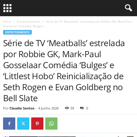
Início
Entretenimento
Série de TV ‘Meatballs’ estrelada por Robbie GK, Mark-Paul
Gosselaar Comédia ‘Bulges’...
ENTRETENIMENTO
Série de TV ‘Meatballs’ estrelada
por Robbie GK, Mark-Paul
Gosselaar Comédia ‘Bulges’ e
‘Littlest Hobo’ Reinicialização de
Seth Rogen e Evan Goldberg no
Bell Slate
Por
Claudio Santos
-
4 Junho 2026
59
0