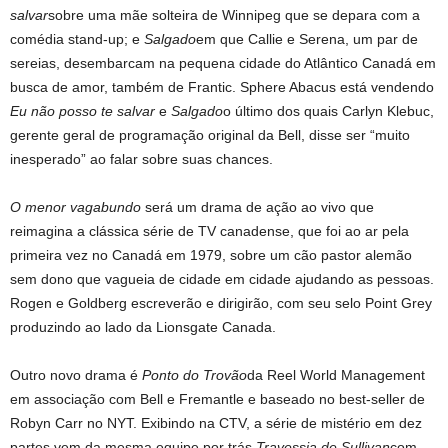
salvar
sobre uma mãe solteira de Winnipeg que se depara com a
comédia stand-up; e
Salgado
em que Callie e Serena, um par de
sereias, desembarcam na pequena cidade do Atlântico Canadá em
busca de amor, também de Frantic. Sphere Abacus está vendendo
Eu não posso te salvar
e
Salgado
o último dos quais Carlyn Klebuc,
gerente geral de programação original da Bell, disse ser “muito
inesperado” ao falar sobre suas chances.
O menor vagabundo
será um drama de ação ao vivo que
reimagina a clássica série de TV canadense, que foi ao ar pela
primeira vez no Canadá em 1979, sobre um cão pastor alemão
sem dono que vagueia de cidade em cidade ajudando as pessoas.
Rogen e Goldberg escreverão e dirigirão, com seu selo Point Grey
produzindo ao lado da Lionsgate Canada.
Outro novo drama é
Ponto do Trovão
da Reel World Management
em associação com Bell e Fremantle e baseado no best-seller de
Robyn Carr no NYT. Exibindo na CTV, a série de mistério em dez
partes vem da mesma equipe por trás
Travessia de Sullivan
com