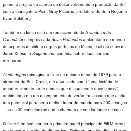
primeiro projeto do acordo de desenvolvimento e produção da Bell
com a Lionsgate e Point Gray Pictures, produtora de Seth Rogen e
Evan Goldberg.
Também na lousa está um renascimento de
Grande irmão
Canadá
série improvisada
Bolas Profundas
ambientado no mundo
de esportes de elite e corpos perfeitos de Miami, o último show de
Jared Keeso, e
Salgado
uma comédia sobre duas sereias
milenares.
Almôndegas
reimagina o filme de mesmo nome de 1979 para o
streamer da Bell, Crave, e é anunciado como “uma história de
amadurecimento tarde demais que é igualmente doce e sexy”,
ambientada em um acampamento de verão fracassado que ainda
tem potencial para ser o melhor lugar do mundo para 200 crianças
– ou os 30 conselheiros que o chamam de seu lar longe de casa.
O filme é notável por ser o primeiro papel principal de Bill Murray e
por lançar a carreira do diretor Ivan Reitman, que iria dirigir Murray