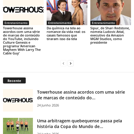
Entretenimento
Entretenimento
Entretenimento
Towerhouse assina
Da química na tela ao
Sipur, de Shari Redstone,
acordos com uma série
romance da vida real: os
nomeia Ludovic Attal,
de marcas de conteúdo
casais famosos que
executivo da Amazon
do YouTube, incluindo
tiraram isso da tela
MGM Studios, como
Culture Genesis e
presidente
programa ‘American
Mayhem With Larry The
Cable Guy’
Recente
Towerhouse assina acordos com uma série
de marcas de conteúdo do...
24 Junho 2026
Uma arbitragem quebequense passa pela
história da Copa do Mundo de...
24 Junho 2026