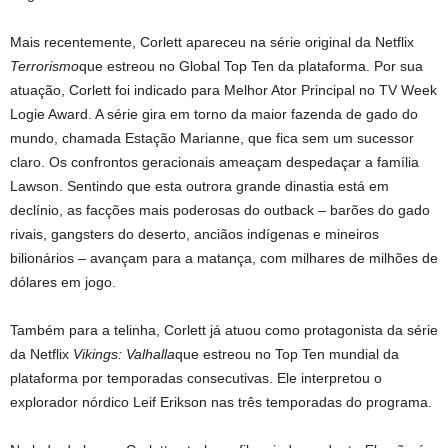
Mais recentemente, Corlett apareceu na série original da Netflix
Terrorismo
que estreou no Global Top Ten da plataforma. Por sua
atuação, Corlett foi indicado para Melhor Ator Principal no TV Week
Logie Award. A série gira em torno da maior fazenda de gado do
mundo, chamada Estação Marianne, que fica sem um sucessor
claro. Os confrontos geracionais ameaçam despedaçar a família
Lawson. Sentindo que esta outrora grande dinastia está em
declínio, as facções mais poderosas do outback – barões do gado
rivais, gangsters do deserto, anciãos indígenas e mineiros
bilionários – avançam para a matança, com milhares de milhões de
dólares em jogo.
Também para a telinha, Corlett já atuou como protagonista da série
da Netflix
Vikings: Valhalla
que estreou no Top Ten mundial da
plataforma por temporadas consecutivas. Ele interpretou o
explorador nórdico Leif Erikson nas três temporadas do programa.