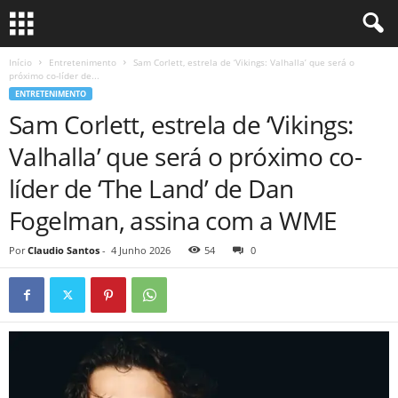
Início
Entretenimento
Sam Corlett, estrela de ‘Vikings: Valhalla’ que será o
próximo co-líder de...
ENTRETENIMENTO
Sam Corlett, estrela de ‘Vikings:
Valhalla’ que será o próximo co-
líder de ‘The Land’ de Dan
Fogelman, assina com a WME
Por
Claudio Santos
-
4 Junho 2026
54
0