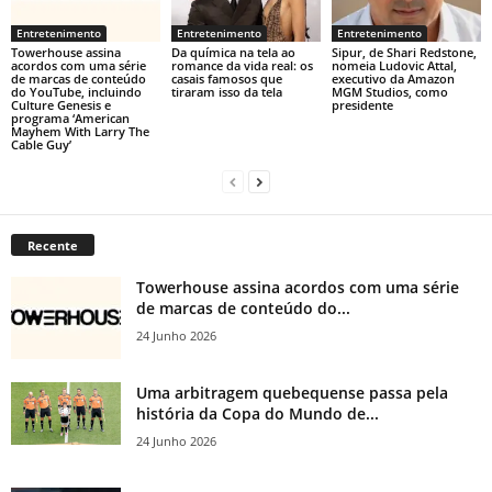
Entretenimento
Entretenimento
Entretenimento
Towerhouse assina
Da química na tela ao
Sipur, de Shari Redstone,
acordos com uma série
romance da vida real: os
nomeia Ludovic Attal,
de marcas de conteúdo
casais famosos que
executivo da Amazon
do YouTube, incluindo
tiraram isso da tela
MGM Studios, como
Culture Genesis e
presidente
programa ‘American
Mayhem With Larry The
Cable Guy’
Recente
Towerhouse assina acordos com uma série
de marcas de conteúdo do...
24 Junho 2026
Uma arbitragem quebequense passa pela
história da Copa do Mundo de...
24 Junho 2026