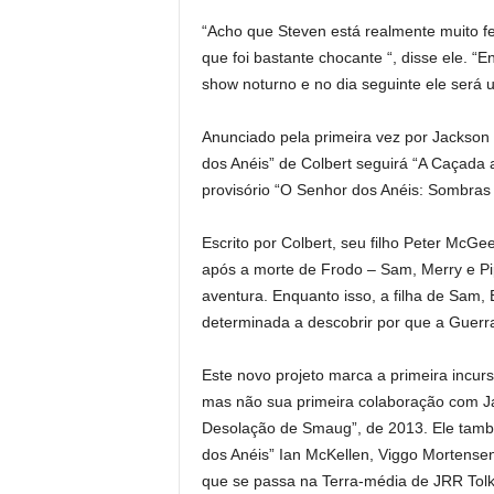
“Acho que Steven está realmente muito fel
que foi bastante chocante “, disse ele. “E
show noturno e no dia seguinte ele será um
Anunciado pela primeira vez por Jackson 
dos Anéis” de Colbert seguirá “A Caçada 
provisório “O Senhor dos Anéis: Sombras
Escrito por Colbert, seu filho Peter McGee
após a morte de Frodo – Sam, Merry e Pip
aventura. Enquanto isso, a filha de Sam,
determinada a descobrir por que a Guerr
Este novo projeto marca a primeira incu
mas não sua primeira colaboração com Ja
Desolação de Smaug”, de 2013. Ele també
dos Anéis” Ian McKellen, Viggo Mortensen
que se passa na Terra-média de JRR Tolk