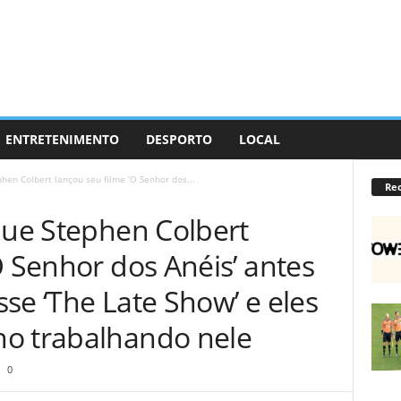
ENTRETENIMENTO
DESPORTO
LOCAL
phen Colbert lançou seu filme ‘O Senhor dos...
Re
que Stephen Colbert
O Senhor dos Anéis’ antes
se ‘The Late Show’ e eles
o trabalhando nele
0