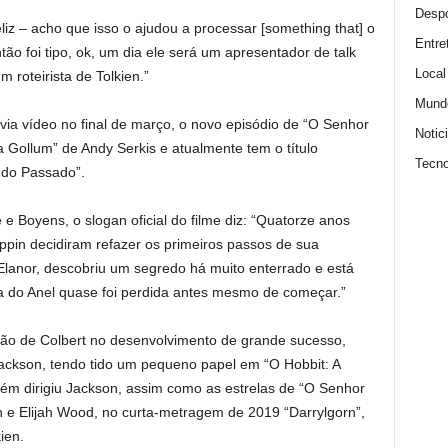
Despo
iz – acho que isso o ajudou a processar [something that] o
Entre
ntão foi tipo, ok, um dia ele será um apresentador de talk
Local
 roteirista de Tolkien.”
Mund
via vídeo no final de março, o novo episódio de “O Senhor
Notic
a Gollum” de Andy Serkis e atualmente tem o título
Tecno
 do Passado”.
 e Boyens, o slogan oficial do filme diz: “Quatorze anos
pin decidiram refazer os primeiros passos de sua
 Elanor, descobriu um segredo há muito enterrado e está
a do Anel quase foi perdida antes mesmo de começar.”
rsão de Colbert no desenvolvimento de grande sucesso,
ckson, tendo tido um pequeno papel em “O Hobbit: A
m dirigiu Jackson, assim como as estrelas de “O Senhor
 e Elijah Wood, no curta-metragem de 2019 “Darrylgorn”,
ien.