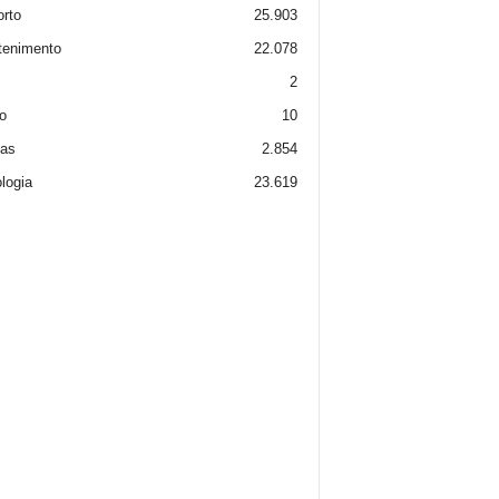
rto
25.903
tenimento
22.078
2
o
10
ias
2.854
logia
23.619