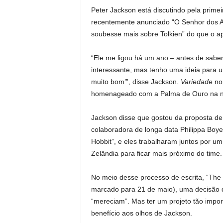
Peter Jackson está discutindo pela prime
recentemente anunciado “O Senhor dos A
soubesse mais sobre Tolkien” do que o ap
“Ele me ligou há um ano – antes de saber 
interessante, mas tenho uma ideia para u
muito bom’”, disse Jackson.
Variedade
no 
homenageado com a Palma de Ouro na noi
Jackson disse que gostou da proposta de 
colaboradora de longa data Philippa Boye
Hobbit”, e eles trabalharam juntos por u
Zelândia para ficar mais próximo do time.
No meio desse processo de escrita, “The 
marcado para 21 de maio), uma decisão q
“mereciam”. Mas ter um projeto tão impor
benefício aos olhos de Jackson.