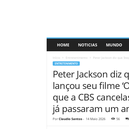
HOME
NOTICIAS
MUNDO
Início
Entretenimento
Peter Jackson diz que Ste
ENTRETENIMENTO
Peter Jackson diz 
lançou seu filme ‘
que a CBS cancelas
já passaram um an
Por
Claudio Santos
-
14 Maio 2026
56