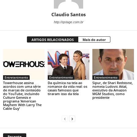
Claudio Santos
http://qstage.com.br
ARTIGOS RELACIONADOS
Mais do autor
Entretenimento
Entretenimento
Entretenimento
Towerhouse assina
Da química na tela ao
Sipur, de Shari Redstone,
acordos com uma série
romance da vida real: os
nomeia Ludovic Attal,
de marcas de conteúdo
casais famosos que
executivo da Amazon
do YouTube, incluindo
tiraram isso da tela
MGM Studios, como
Culture Genesis e
presidente
programa ‘American
Mayhem With Larry The
Cable Guy’
Recente