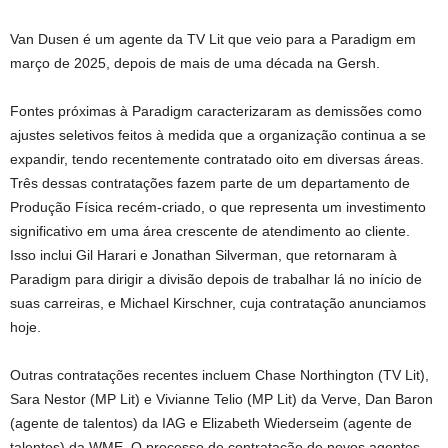
Van Dusen é um agente da TV Lit que veio para a Paradigm em
março de 2025, depois de mais de uma década na Gersh.
Fontes próximas à Paradigm caracterizaram as demissões como
ajustes seletivos feitos à medida que a organização continua a se
expandir, tendo recentemente contratado oito em diversas áreas.
Três dessas contratações fazem parte de um departamento de
Produção Física recém-criado, o que representa um investimento
significativo em uma área crescente de atendimento ao cliente.
Isso inclui Gil Harari e Jonathan Silverman, que retornaram à
Paradigm para dirigir a divisão depois de trabalhar lá no início de
suas carreiras, e Michael Kirschner, cuja contratação anunciamos
hoje.
Outras contratações recentes incluem Chase Northington (TV Lit),
Sara Nestor (MP Lit) e Vivianne Telio (MP Lit) da Verve, Dan Baron
(agente de talentos) da IAG e Elizabeth Wiederseim (agente de
talentos) da WME. O processo de contratação de novos agentes