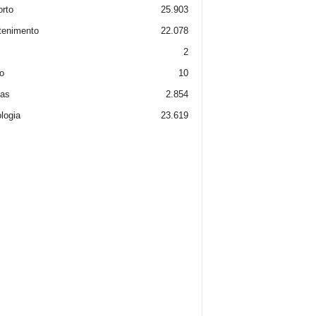
rto
25.903
tenimento
22.078
2
o
10
ias
2.854
logia
23.619