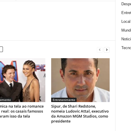
Despo
Entre
Local
Mund
Notic
Tecno
nimento
Entretenimento
mica na tela ao romance
Sipur, de Shari Redstone,
 real: os casais famosos
nomeia Ludovic Attal, executivo
aram isso da tela
da Amazon MGM Studios, como
presidente