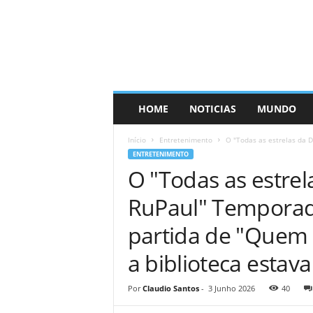
HOME
NOTICIAS
MUNDO
Início
Entretenimento
O "Todas as estrelas da 
ENTRETENIMENTO
O "Todas as estrel
RuPaul" Temporad
partida de "Quem
a biblioteca estav
Por
Claudio Santos
-
3 Junho 2026
40