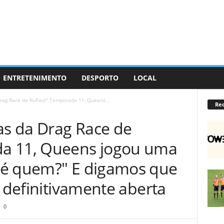
ENTRETENIMENTO
DESPORTO
LOCAL
Drag Race de RuPaul" Temporada 11, Queens...
Re
as da Drag Race de
a 11, Queens jogou uma
 é quem?" E digamos que
a definitivamente aberta
0