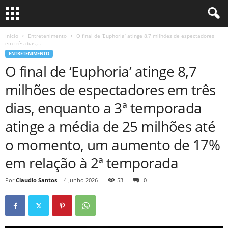
Início
Entretenimento
O final de ‘Euphoria’ atinge 8,7 milhões de espectadores
em três dias,...
ENTRETENIMENTO
O final de ‘Euphoria’ atinge 8,7
milhões de espectadores em três
dias, enquanto a 3ª temporada
atinge a média de 25 milhões até
o momento, um aumento de 17%
em relação à 2ª temporada
Por
Claudio Santos
-
4 Junho 2026
53
0