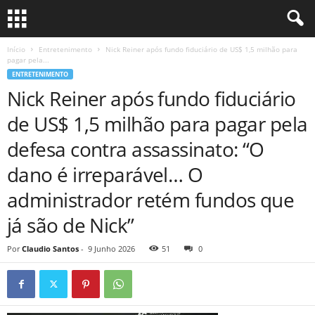
Início
Entretenimento
Nick Reiner após fundo fiduciário de US$ 1,5 milhão para
pagar pela...
ENTRETENIMENTO
Nick Reiner após fundo fiduciário
de US$ 1,5 milhão para pagar pela
defesa contra assassinato: “O
dano é irreparável… O
administrador retém fundos que
já são de Nick”
Por
Claudio Santos
-
9 Junho 2026
51
0