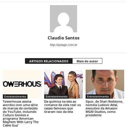
Claudio Santos
http://qstage.com.br
ARTIGOS RELACIONADOS
Mais do autor
Entretenimento
Entretenimento
Entretenimento
Towerhouse assina
Da química na tela ao
Sipur, de Shari Redstone,
acordos com uma série
romance da vida real: os
nomeia Ludovic Attal,
de marcas de conteúdo
casais famosos que
executivo da Amazon
do YouTube, incluindo
tiraram isso da tela
MGM Studios, como
Culture Genesis e
presidente
programa ‘American
Mayhem With Larry The
Cable Guy’