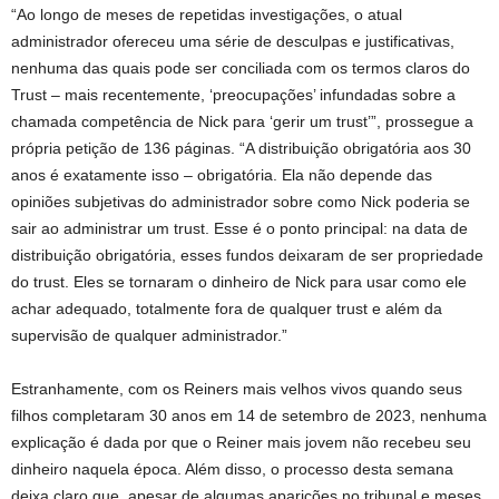
“Ao longo de meses de repetidas investigações, o atual
administrador ofereceu uma série de desculpas e justificativas,
nenhuma das quais pode ser conciliada com os termos claros do
Trust – mais recentemente, ‘preocupações’ infundadas sobre a
chamada competência de Nick para ‘gerir um trust’”, prossegue a
própria petição de 136 páginas. “A distribuição obrigatória aos 30
anos é exatamente isso – obrigatória. Ela não depende das
opiniões subjetivas do administrador sobre como Nick poderia se
sair ao administrar um trust. Esse é o ponto principal: na data de
distribuição obrigatória, esses fundos deixaram de ser propriedade
do trust. Eles se tornaram o dinheiro de Nick para usar como ele
achar adequado, totalmente fora de qualquer trust e além da
supervisão de qualquer administrador.”
Estranhamente, com os Reiners mais velhos vivos quando seus
filhos completaram 30 anos em 14 de setembro de 2023, nenhuma
explicação é dada por que o Reiner mais jovem não recebeu seu
dinheiro naquela época. Além disso, o processo desta semana
deixa claro que, apesar de algumas aparições no tribunal e meses