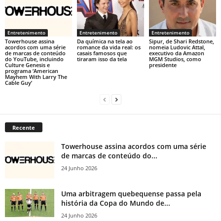
Entretenimento
Entretenimento
Entretenimento
Towerhouse assina
Da química na tela ao
Sipur, de Shari Redstone,
acordos com uma série
romance da vida real: os
nomeia Ludovic Attal,
de marcas de conteúdo
casais famosos que
executivo da Amazon
do YouTube, incluindo
tiraram isso da tela
MGM Studios, como
Culture Genesis e
presidente
programa ‘American
Mayhem With Larry The
Cable Guy’
Recente
Towerhouse assina acordos com uma série
de marcas de conteúdo do...
24 Junho 2026
Uma arbitragem quebequense passa pela
história da Copa do Mundo de...
24 Junho 2026