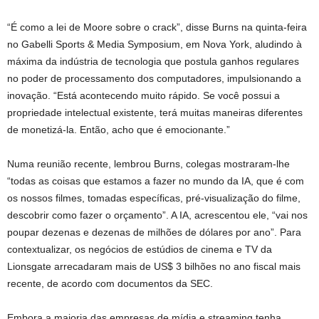
“É como a lei de Moore sobre o crack”, disse Burns na quinta-feira
no Gabelli Sports & Media Symposium, em Nova York, aludindo à
máxima da indústria de tecnologia que postula ganhos regulares
no poder de processamento dos computadores, impulsionando a
inovação. “Está acontecendo muito rápido. Se você possui a
propriedade intelectual existente, terá muitas maneiras diferentes
de monetizá-la. Então, acho que é emocionante.”
Numa reunião recente, lembrou Burns, colegas mostraram-lhe
“todas as coisas que estamos a fazer no mundo da IA, que é com
os nossos filmes, tomadas específicas, pré-visualização do filme,
descobrir como fazer o orçamento”. A IA, acrescentou ele, “vai nos
poupar dezenas e dezenas de milhões de dólares por ano”. Para
contextualizar, os negócios de estúdios de cinema e TV da
Lionsgate arrecadaram mais de US$ 3 bilhões no ano fiscal mais
recente, de acordo com documentos da SEC.
Embora a maioria das empresas de mídia e streaming tenha