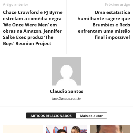
Artigo anterior
Próximo artigo
Chace Crawford e PJ Byrne
Uma estatística
estrelam a comédia negra
humilhante sugere que
‘We Once Were Men’ em
Brumbies e Reds
obras na Amazon, Jennifer
enfrentam uma missão
Salke Exec produz ‘The
final impossível
Boys’ Reunion Project
Claudio Santos
http://qstage.com.br
ARTIGOS RELACIONADOS
Mais do autor