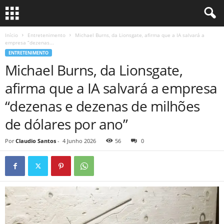
Início
Entretenimento
Michael Burns, da Lionsgate, afirma que a IA salvará a
empresa “dezenas...
ENTRETENIMENTO
Michael Burns, da Lionsgate,
afirma que a IA salvará a empresa
“dezenas e dezenas de milhões
de dólares por ano”
Por
Claudio Santos
-
4 Junho 2026
56
0