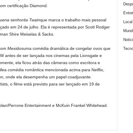
Despo
 com certificação Diamond.
Entre
uena senhorita Twain
que marca o trabalho mais pessoal
Local
ançado em 24 de julho. Ela é representada por Scott Rodger
Mund
man Shire Meiselas & Sacks.
Notic
 com
Mexidos
uma comédia dramática de congelar ovos que
Tecno
W antes de ser lançada nos cinemas pela Lionsgate e
mente, ela ficou atrás das câmeras como escritora e
le
a comédia romântica mencionada acima para Netflix,
son, onde ela desempenha um papel coadjuvante.
ists, o filme está previsto para ser lançado em 19 de
plan/Perrone Entertainment e McKuin Frankel Whitehead.