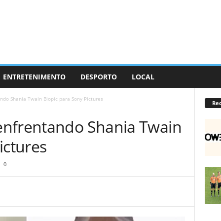
ENTRETENIMENTO
DESPORTO
LOCAL
ndo Shania Twain Biopic para Sony Pictures
Re
enfrentando Shania Twain
ictures
0