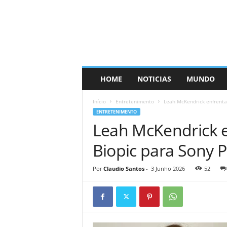
HOME
NOTICIAS
MUNDO
Início
Entretenimento
Leah McKendrick enfrenta
ENTRETENIMENTO
Leah McKendrick 
Biopic para Sony P
Por
Claudio Santos
-
3 Junho 2026
52