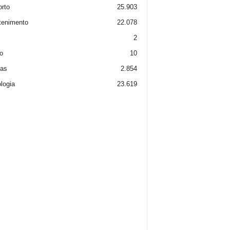
rto
25.903
tenimento
22.078
2
o
10
ias
2.854
logia
23.619