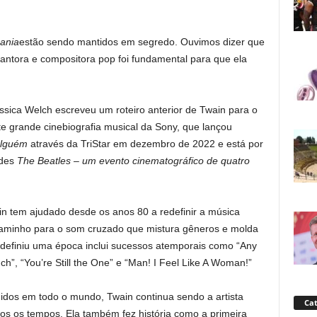
ania
estão sendo mantidos em segredo. Ouvimos dizer que
antora e compositora pop foi fundamental para que ela
ssica Welch escreveu um roteiro anterior de Twain para o
te grande cinebiografia musical da Sony, que lançou
alguém
através da TriStar em dezembro de 2022 e está por
ndes
The Beatles – um evento cinematográfico de quatro
 tem ajudado desde os anos 80 a redefinir a música
 caminho para o som cruzado que mistura gêneros e molda
 definiu uma época inclui sucessos atemporais como “Any
”, “You’re Still the One” e “Man! I Feel Like A Woman!”
dos em todo o mundo, Twain continua sendo a artista
Cat
os os tempos. Ela também fez história como a primeira