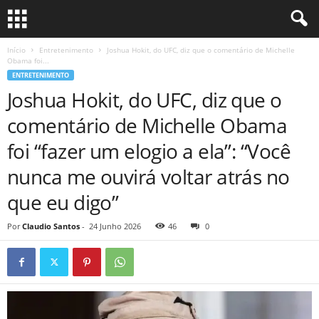
Início
Entretenimento
Joshua Hokit, do UFC, diz que o comentário de Michelle
Obama foi...
ENTRETENIMENTO
Joshua Hokit, do UFC, diz que o
comentário de Michelle Obama
foi “fazer um elogio a ela”: “Você
nunca me ouvirá voltar atrás no
que eu digo”
Por
Claudio Santos
-
24 Junho 2026
46
0