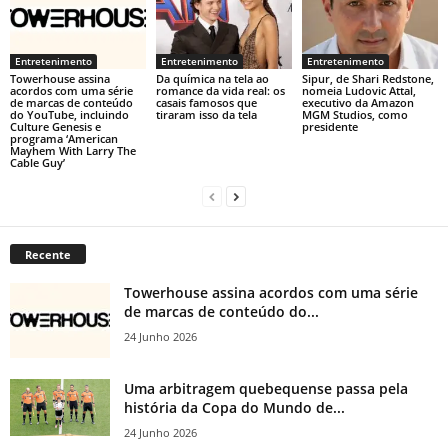
Entretenimento
Entretenimento
Entretenimento
Towerhouse assina
Da química na tela ao
Sipur, de Shari Redstone,
acordos com uma série
romance da vida real: os
nomeia Ludovic Attal,
de marcas de conteúdo
casais famosos que
executivo da Amazon
do YouTube, incluindo
tiraram isso da tela
MGM Studios, como
Culture Genesis e
presidente
programa ‘American
Mayhem With Larry The
Cable Guy’
Recente
Towerhouse assina acordos com uma série
de marcas de conteúdo do...
24 Junho 2026
Uma arbitragem quebequense passa pela
história da Copa do Mundo de...
24 Junho 2026