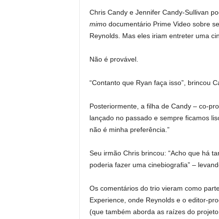
Chris Candy e Jennifer Candy-Sullivan p
mim
o documentário Prime Video sobre se
Reynolds. Mas eles iriam entreter uma ci
Não é provável.
“Contanto que Ryan faça isso”, brincou Cand
Posteriormente, a filha de Candy – co-pro
lançado no passado e sempre ficamos lis
não é minha preferência.”
Seu irmão Chris brincou: “Acho que há ta
poderia fazer uma cinebiografia” – levand
Os comentários do trio vieram como part
Experience, onde Reynolds e o editor-pro
(que também aborda as raízes do projeto