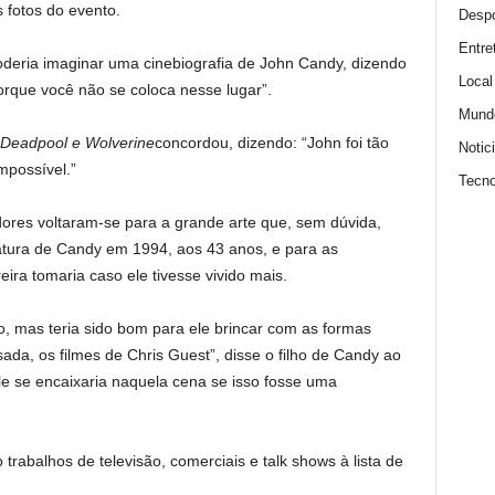
s fotos do evento.
Despo
Entre
oderia imaginar uma cinebiografia de John Candy, dizendo
Local
rque você não se coloca nesse lugar”.
Mund
Deadpool e Wolverine
concordou, dizendo: “John foi tão
Notic
mpossível.”
Tecno
ores voltaram-se para a grande arte que, sem dúvida,
tura de Candy em 1994, aos 43 anos, e para as
ira tomaria caso ele tivesse vivido mais.
, mas teria sido bom para ele brincar com as formas
ada, os filmes de Chris Guest”, disse o filho de Candy ao
ele se encaixaria naquela cena se isso fosse uma
rabalhos de televisão, comerciais e talk shows à lista de