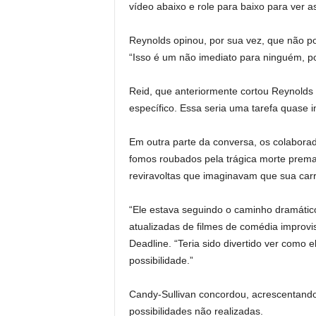
vídeo abaixo e role para baixo para ver a
Reynolds opinou, por sua vez, que não p
“Isso é um não imediato para ninguém, po
Reid, que anteriormente cortou Reynolds
específico. Essa seria uma tarefa quase i
Em outra parte da conversa, os colaborad
fomos roubados pela trágica morte prema
reviravoltas que imaginavam que sua carre
“Ele estava seguindo o caminho dramático
atualizadas de filmes de comédia improvis
Deadline. “Teria sido divertido ver como 
possibilidade.”
Candy-Sullivan concordou, acrescentando t
possibilidades não realizadas.