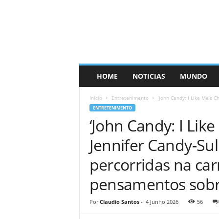
HOME
NOTICIAS
MUNDO
Início
Entretenimento
‘John Candy: I ​​Like Me’s 
ENTRETENIMENTO
‘John Candy: I ​​Li
Jennifer Candy-Su
percorridas na car
pensamentos sobre
Por
Claudio Santos
-
4 Junho 2026
56