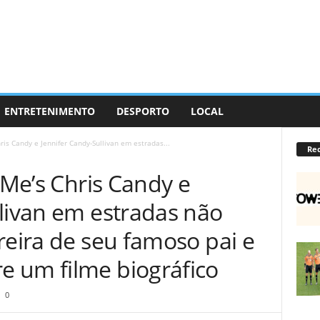
ENTRETENIMENTO
DESPORTO
LOCAL
Chris Candy e Jennifer Candy-Sullivan em estradas...
Re
ke Me’s Chris Candy e
llivan em estradas não
reira de seu famoso pai e
 um filme biográfico
0