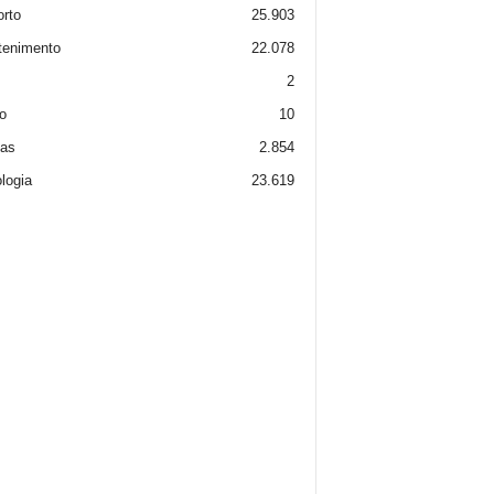
rto
25.903
tenimento
22.078
2
o
10
ias
2.854
logia
23.619