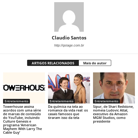
Claudio Santos
http://qstage.com.br
ARTIGOS RELACIONADOS
Mais do autor
Entretenimento
Entretenimento
Entretenimento
Towerhouse assina
Da química na tela ao
Sipur, de Shari Redstone,
acordos com uma série
romance da vida real: os
nomeia Ludovic Attal,
de marcas de conteúdo
casais famosos que
executivo da Amazon
do YouTube, incluindo
tiraram isso da tela
MGM Studios, como
Culture Genesis e
presidente
programa ‘American
Mayhem With Larry The
Cable Guy’