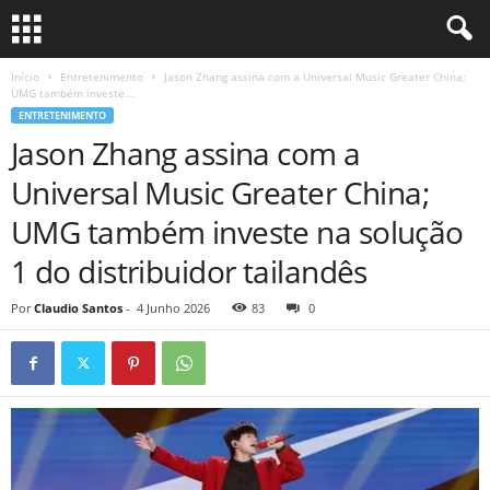
Início
Entretenimento
Jason Zhang assina com a Universal Music Greater China;
UMG também investe...
ENTRETENIMENTO
Jason Zhang assina com a
Universal Music Greater China;
UMG também investe na solução
1 do distribuidor tailandês
Por
Claudio Santos
-
4 Junho 2026
83
0