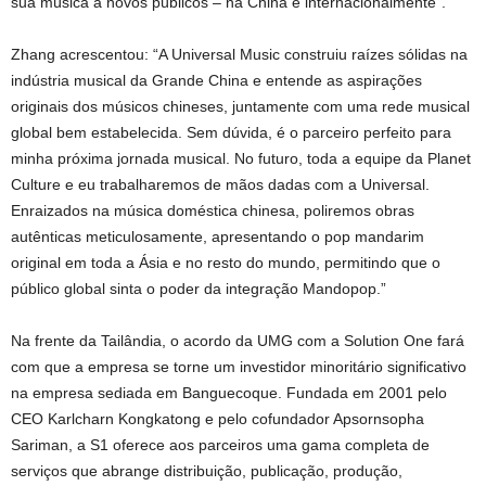
sua música a novos públicos – na China e internacionalmente”.
Zhang acrescentou: “A Universal Music construiu raízes sólidas na
indústria musical da Grande China e entende as aspirações
originais dos músicos chineses, juntamente com uma rede musical
global bem estabelecida. Sem dúvida, é o parceiro perfeito para
minha próxima jornada musical. No futuro, toda a equipe da Planet
Culture e eu trabalharemos de mãos dadas com a Universal.
Enraizados na música doméstica chinesa, poliremos obras
autênticas meticulosamente, apresentando o pop mandarim
original em toda a Ásia e no resto do mundo, permitindo que o
público global sinta o poder da integração Mandopop.”
Na frente da Tailândia, o acordo da UMG com a Solution One fará
com que a empresa se torne um investidor minoritário significativo
na empresa sediada em Banguecoque. Fundada em 2001 pelo
CEO Karlcharn Kongkatong e pelo cofundador Apsornsopha
Sariman, a S1 oferece aos parceiros uma gama completa de
serviços que abrange distribuição, publicação, produção,