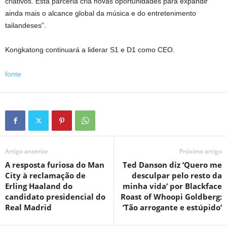
criativos. Esta parceria cria novas oportunidades para expandir
ainda mais o alcance global da música e do entretenimento
tailandeses”.
Kongkatong continuará a liderar S1 e D1 como CEO.
fonte
Artigo anterior
Próximo artigo
A resposta furiosa do Man
Ted Danson diz ‘Quero me
City à reclamação de
desculpar pelo resto da
Erling Haaland do
minha vida’ por Blackface
candidato presidencial do
Roast of Whoopi Goldberg:
Real Madrid
‘Tão arrogante e estúpido’