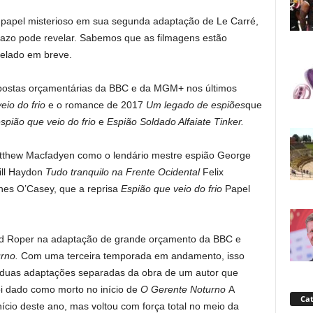
 papel misterioso em sua segunda adaptação de Le Carré,
azo pode revelar. Sabemos que as filmagens estão
velado em breve.
postas orçamentárias da BBC e da MGM+ nos últimos
eio do frio
e o romance de 2017
Um legado de espiões
que
spião que veio do frio
e
Espião Soldado Alfaiate Tinker.
Matthew Macfadyen como o lendário mestre espião George
ill Haydon
Tudo tranquilo na Frente Ocidental
Felix
es O’Casey, que a reprisa
Espião que veio do frio
Papel
hard Roper na adaptação de grande orçamento da BBC e
rno.
Com uma terceira temporada em andamento, isso
ar duas adaptações separadas da obra de um autor que
i dado como morto no início de
O
Gerente Noturno
A
Cat
ício deste ano, mas voltou com força total no meio da