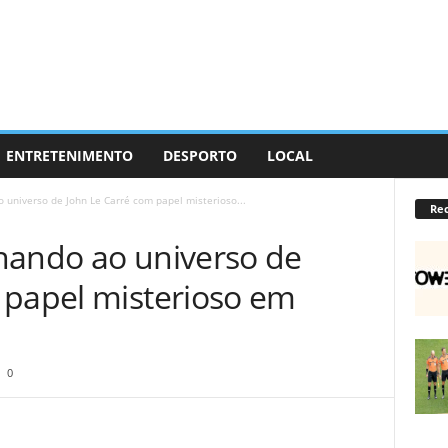
ENTRETENIMENTO
DESPORTO
LOCAL
 universo de John Le Carré com papel misterioso...
Re
nando ao universo de
 papel misterioso em
0