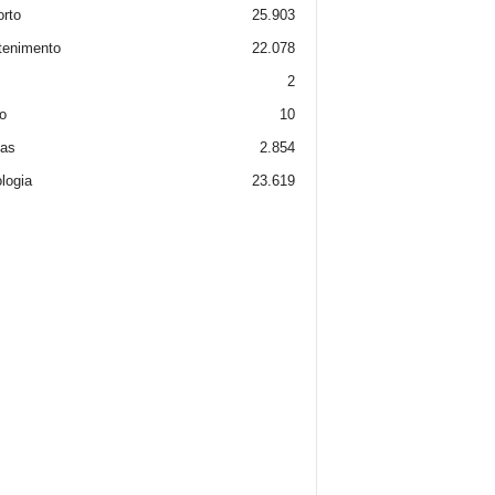
rto
25.903
tenimento
22.078
2
o
10
ias
2.854
logia
23.619