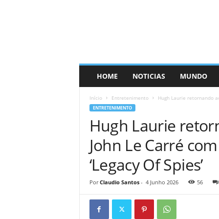
HOME
NOTICIAS
MUNDO
Início
Entretenimento
Hugh Laurie retornando ao
ENTRETENIMENTO
Hugh Laurie retor
John Le Carré com
‘Legacy Of Spies’
Por
Claudio Santos
-
4 Junho 2026
56