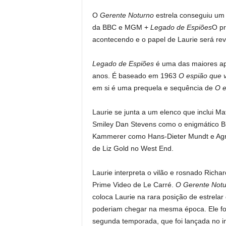
O
Gerente Noturno
estrela conseguiu um
da BBC e MGM +
Legado de Espiões
O pr
acontecendo e o papel de Laurie será re
Legado de Espiões
é uma das maiores a
anos. É baseado em 1963
O espião que v
em si é uma prequela e sequência de
O e
Laurie se junta a um elenco que inclui 
Smiley Dan Stevens como o enigmático B
Kammerer como Hans-Dieter Mundt e Agn
de Liz Gold no West End.
Laurie interpreta o vilão e rosnado Ric
Prime Video de Le Carré.
O Gerente Notu
coloca Laurie na rara posição de estrel
poderiam chegar na mesma época. Ele fo
segunda temporada, que foi lançada no in