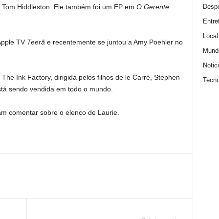
Despo
de Tom Hiddleston. Ele também foi um EP em
O Gerente
Entre
Local
Apple TV
Teerã
e recentemente se juntou a Amy Poehler no
Mund
Notic
he Ink Factory, dirigida pelos filhos de le Carré, Stephen
Tecno
stá sendo vendida em todo o mundo.
m comentar sobre o elenco de Laurie.