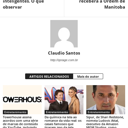
inteligentes. O que
receberá a Ordem de
observar
Manitoba
Claudio Santos
http://qstage.com.br
ARTIGOS RELACIONADOS
Mais do autor
Entretenimento
Entretenimento
Entretenimento
Towerhouse assina
Da química na tela ao
Sipur, de Shari Redstone,
acordos com uma série
romance da vida real: os
nomeia Ludovic Attal,
de marcas de conteúdo
casais famosos que
executivo da Amazon
do YouTube, incluindo
tiraram isso da tela
MGM Studios, como