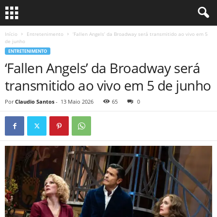
Início
Entretenimento
‘Fallen Angels’ da Broadway será transmitido ao vivo em 5
de junho
ENTRETENIMENTO
‘Fallen Angels’ da Broadway será
transmitido ao vivo em 5 de junho
Por
Claudio Santos
-
13 Maio 2026
65
0