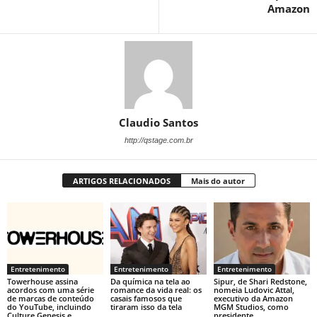
Amazon
Claudio Santos
http://qstage.com.br
ARTIGOS RELACIONADOS
Mais do autor
Entretenimento
Entretenimento
Entretenimento
Towerhouse assina
Da química na tela ao
Sipur, de Shari Redstone,
acordos com uma série
romance da vida real: os
nomeia Ludovic Attal,
de marcas de conteúdo
casais famosos que
executivo da Amazon
do YouTube, incluindo
tiraram isso da tela
MGM Studios, como
Culture Genesis e
presidente