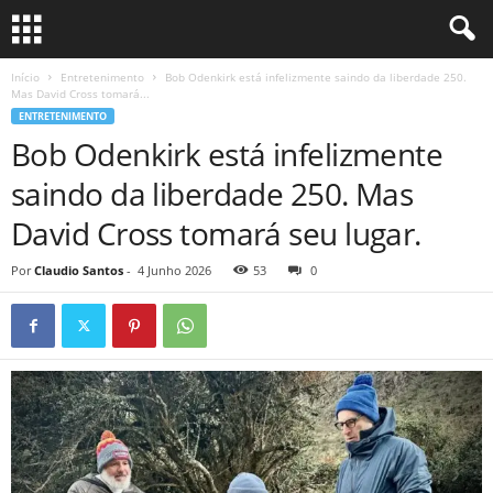
Início
Entretenimento
Bob Odenkirk está infelizmente saindo da liberdade 250.
Mas David Cross tomará...
ENTRETENIMENTO
Bob Odenkirk está infelizmente
saindo da liberdade 250. Mas
David Cross tomará seu lugar.
Por
Claudio Santos
-
4 Junho 2026
53
0