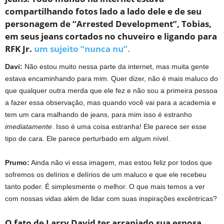
compartilhando fotos lado a lado dele e de seu
personagem de “Arrested Development”, Tobias,
em seus jeans cortados no chuveiro e ligando para
RFK Jr.
um sujeito “nunca nu”.
Davi:
Não estou muito nessa parte da internet, mas muita gente
estava encaminhando para mim. Quer dizer, não é mais maluco do
que qualquer outra merda que ele fez e não sou a primeira pessoa
a fazer essa observação, mas quando você vai para a academia e
tem um cara malhando de jeans, para mim isso é estranho
imediatamente
. Isso é uma coisa estranha! Ele parece ser esse
tipo de cara. Ele parece perturbado em algum nível.
Prumo:
Ainda não vi essa imagem, mas estou feliz por todos que
sofremos os delírios e delírios de um maluco e que ele recebeu
tanto poder. É simplesmente o melhor. O que mais temos a ver
com nossas vidas além de lidar com suas inspirações excêntricas?
O fato de Larry David ter arranjado sua esposa