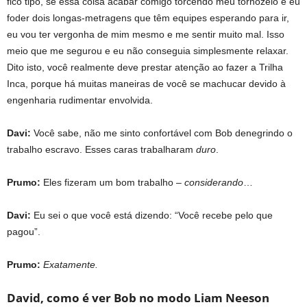
fico tipo, se essa coisa acabar comigo torcendo meu tornozelo e eu
foder dois longas-metragens que têm equipes esperando para ir,
eu vou ter vergonha de mim mesmo e me sentir muito mal. Isso
meio que me segurou e eu não conseguia simplesmente relaxar.
Dito isto, você realmente deve prestar atenção ao fazer a Trilha
Inca, porque há muitas maneiras de você se machucar devido à
engenharia rudimentar envolvida.
Davi:
Você sabe, não me sinto confortável com Bob denegrindo o
trabalho escravo. Esses caras trabalharam
duro
.
Prumo:
Eles fizeram um bom trabalho –
considerando
…
Davi:
Eu sei o que você está dizendo: “Você recebe pelo que
pagou”.
Prumo:
Exatamente.
David, como é ver Bob no modo Liam Neeson