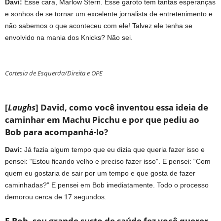
Davi:
Esse cara, Marlow Stern. Esse garoto tem tantas esperanças
e sonhos de se tornar um excelente jornalista de entretenimento e
não sabemos o que aconteceu com ele! Talvez ele tenha se
envolvido na mania dos Knicks? Não sei.
Cortesia de Esquerda/Direita e OPE
[
Laughs
] David, como você inventou essa ideia de
caminhar em Machu Picchu e por que pediu ao
Bob para acompanhá-lo?
Davi:
Já fazia algum tempo que eu dizia que queria fazer isso e
pensei: “Estou ficando velho e preciso fazer isso”. E pensei: “Com
quem eu gostaria de sair por um tempo e que gosta de fazer
caminhadas?” E pensei em Bob imediatamente. Todo o processo
demorou cerca de 17 segundos.
E Bob, seu grande susto de saúde fez você querer