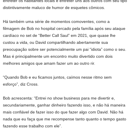
entreter os habitantes locais e entreter uns aos outros com seu tipo
distintivamente maluco de humor de esquetes cômicos.
Há também uma série de momentos comoventes, como a
filmagem de Bob no hospital cercado pela família após seu ataque
cardíaco no set de “Better Call Saul” em 2021, que quase lhe
custou a vida, ou David compartilhando abertamente sua
preocupação sobre ser potencialmente um pai “idiota” como o seu.
Mas é principalmente um encontro muito divertido com dois
melhores amigos que amam fazer um ao outro rir.
“Quando Bob e eu ficamos juntos, caímos nesse ritmo sem
esforço”, diz Cross.
Bob acrescenta: “Entrei no show business para me divertir e,
secundariamente, ganhar dinheiro fazendo isso, e não há maneira
mais confiável de fazer isso do que fazer algo com David. Não há
nada que eu faça que me recompense tanto quanto o tempo gasto
fazendo esse trabalho com ele”.