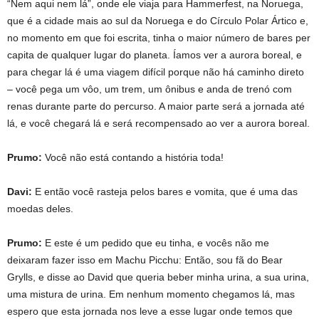
“Nem aqui nem lá”, onde ele viaja para Hammerfest, na Noruega,
que é a cidade mais ao sul da Noruega e do Círculo Polar Ártico e,
no momento em que foi escrita, tinha o maior número de bares per
capita de qualquer lugar do planeta. Íamos ver a aurora boreal, e
para chegar lá é uma viagem difícil porque não há caminho direto
– você pega um vôo, um trem, um ônibus e anda de trenó com
renas durante parte do percurso. A maior parte será a jornada até
lá, e você chegará lá e será recompensado ao ver a aurora boreal.
Prumo:
Você não está contando a história toda!
Davi:
E então você rasteja pelos bares e vomita, que é uma das
moedas deles.
Prumo:
E este é um pedido que eu tinha, e vocês não me
deixaram fazer isso em Machu Picchu: Então, sou fã do Bear
Grylls, e disse ao David que queria beber minha urina, a sua urina,
uma mistura de urina. Em nenhum momento chegamos lá, mas
espero que esta jornada nos leve a esse lugar onde temos que