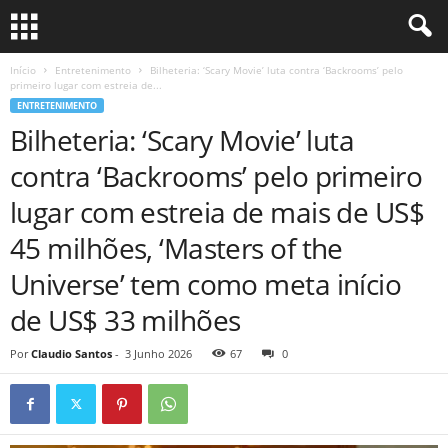
Início
Entretenimento
Bilheteria: ‘Scary Movie’ luta contra ‘Backrooms’ pelo
primeiro lugar com estreia de...
ENTRETENIMENTO
Bilheteria: ‘Scary Movie’ luta
contra ‘Backrooms’ pelo primeiro
lugar com estreia de mais de US$
45 milhões, ‘Masters of the
Universe’ tem como meta início
de US$ 33 milhões
Por
Claudio Santos
-
3 Junho 2026
67
0