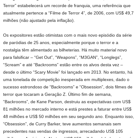
Terror” estabelecerá um recorde de franquia, uma referência que
atualmente pertence a “Filme de Terror 4”, de 2006, com US$ 49,7
milhões (não ajustado pela inflação).
Os expositores estão otimistas com o mais novo episódio da série
de paródias de 25 anos, especialmente porque o terror e a
nostalgia têm alimentado as bilheterias. Há muito material novo
para falsificar – “Get Out”, “Weapons”, “M3GAN”, “Longlegs”,
“Scream” e até “Backrooms” estão entre os alvos desta vez –
desde o último “Scary Movie” foi lançado em 2013. No entanto, há
uma tonelada de competição inesperada em multiplexes, dado o
sucesso estrondoso de “Backrooms” e “Obsession”, dois filmes de
terror que tocaram a Geração Z. Último fim de semana,
“Backrooms”, de Kane Parson, destruiu as expectativas com US$
81 milhões no mercado interno e está prestes a faturar entre US$
48 milhões e US$ 50 milhões em seu segundo ano. Enquanto isso,
“Obsession”, de Curry Barker, teve aumentos semanais sem
precedentes nas vendas de ingressos, arrecadando US$ 105