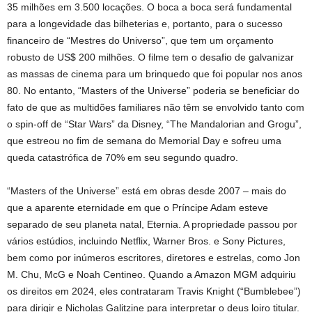
35 milhões em 3.500 locações. O boca a boca será fundamental
para a longevidade das bilheterias e, portanto, para o sucesso
financeiro de “Mestres do Universo”, que tem um orçamento
robusto de US$ 200 milhões. O filme tem o desafio de galvanizar
as massas de cinema para um brinquedo que foi popular nos anos
80. No entanto, “Masters of the Universe” poderia se beneficiar do
fato de que as multidões familiares não têm se envolvido tanto com
o spin-off de “Star Wars” da Disney, “The Mandalorian and Grogu”,
que estreou no fim de semana do Memorial Day e sofreu uma
queda catastrófica de 70% em seu segundo quadro.
“Masters of the Universe” está em obras desde 2007 – mais do
que a aparente eternidade em que o Príncipe Adam esteve
separado de seu planeta natal, Eternia. A propriedade passou por
vários estúdios, incluindo Netflix, Warner Bros. e Sony Pictures,
bem como por inúmeros escritores, diretores e estrelas, como Jon
M. Chu, McG e Noah Centineo. Quando a Amazon MGM adquiriu
os direitos em 2024, eles contrataram Travis Knight (“Bumblebee”)
para dirigir e Nicholas Galitzine para interpretar o deus loiro titular.