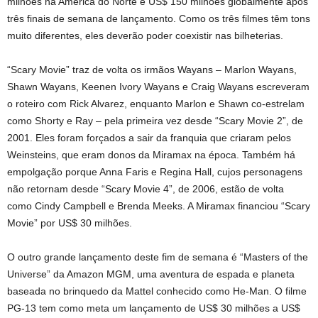
milhões na América do Norte e US$ 150 milhões globalmente após
três finais de semana de lançamento. Como os três filmes têm tons
muito diferentes, eles deverão poder coexistir nas bilheterias.
“Scary Movie” traz de volta os irmãos Wayans – Marlon Wayans,
Shawn Wayans, Keenen Ivory Wayans e Craig Wayans escreveram
o roteiro com Rick Alvarez, enquanto Marlon e Shawn co-estrelam
como Shorty e Ray – pela primeira vez desde “Scary Movie 2”, de
2001. Eles foram forçados a sair da franquia que criaram pelos
Weinsteins, que eram donos da Miramax na época. Também há
empolgação porque Anna Faris e Regina Hall, cujos personagens
não retornam desde “Scary Movie 4”, de 2006, estão de volta
como Cindy Campbell e Brenda Meeks. A Miramax financiou “Scary
Movie” por US$ 30 milhões.
O outro grande lançamento deste fim de semana é “Masters of the
Universe” da Amazon MGM, uma aventura de espada e planeta
baseada no brinquedo da Mattel conhecido como He-Man. O filme
PG-13 tem como meta um lançamento de US$ 30 milhões a US$