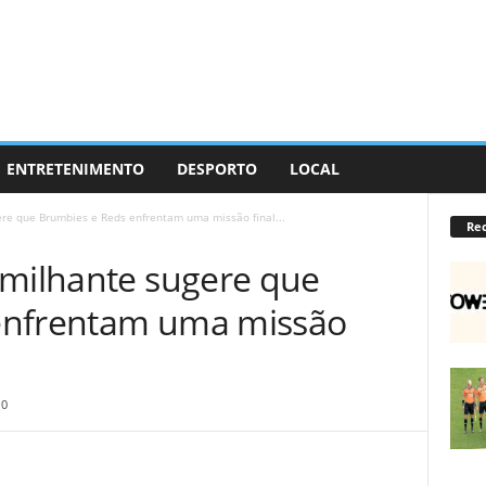
ENTRETENIMENTO
DESPORTO
LOCAL
re que Brumbies e Reds enfrentam uma missão final...
Re
umilhante sugere que
enfrentam uma missão
0