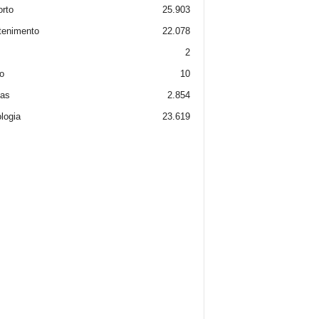
rto
25.903
tenimento
22.078
2
o
10
ias
2.854
logia
23.619