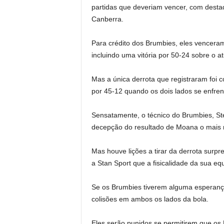
partidas que deveriam vencer, com destaq
Canberra.
Para crédito dos Brumbies, eles venceram
incluindo uma vitória por 50-24 sobre o 
Mas a única derrota que registraram foi 
por 45-12 quando os dois lados se enfr
Sensatamente, o técnico do Brumbies, St
decepção do resultado de Moana o mais r
Mas houve lições a tirar da derrota surp
a Stan Sport que a fisicalidade da sua equ
Se os Brumbies tiverem alguma esperanç
colisões em ambos os lados da bola.
Eles serão punidos se permitirem que os 