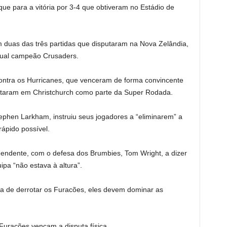
ue para a vitória por 3-4 que obtiveram no Estádio de
 duas das três partidas que disputaram na Nova Zelândia,
atual campeão Crusaders.
contra os Hurricanes, que venceram de forma convincente
entaram em Christchurch como parte da Super Rodada.
ephen Larkham, instruiu seus jogadores a “eliminarem” a
ápido possível.
reendente, com o defesa dos Brumbies, Tom Wright, a dizer
ipa “não estava à altura”.
a de derrotar os Furacões, eles devem dominar as
Furacões vençam a disputa física.