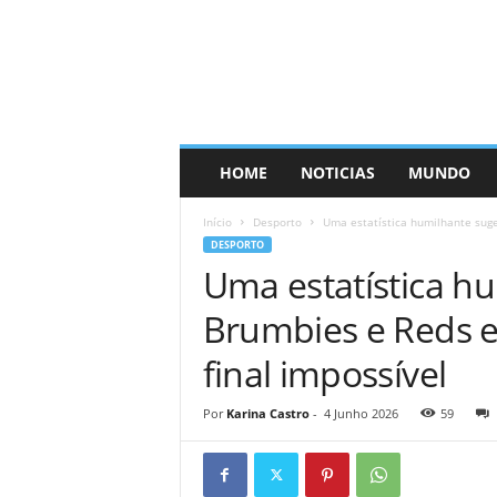
HOME
NOTICIAS
MUNDO
Início
Desporto
Uma estatística humilhante suge
DESPORTO
Uma estatística h
Brumbies e Reds 
final impossível
Por
Karina Castro
-
4 Junho 2026
59