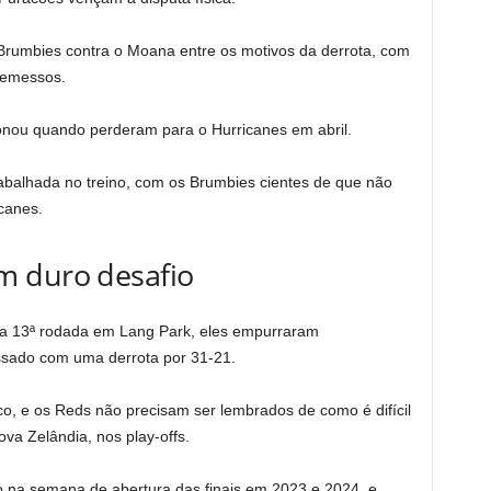
Brumbies contra o Moana entre os motivos da derrota, com
remessos.
nou quando perderam para o Hurricanes em abril.
abalhada no treino, com os Brumbies cientes de que não
canes.
m duro desafio
a 13ª rodada em Lang Park, eles empurraram
sado com uma derrota por 31-21.
o, e os Reds não precisam ser lembrados de como é difícil
ova Zelândia, nos play-offs.
o na semana de abertura das finais em 2023 e 2024, e