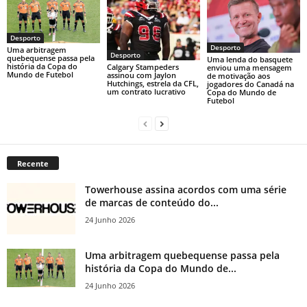
Desporto
Desporto
Uma arbitragem
Desporto
quebequense passa pela
Uma lenda do basquete
história da Copa do
Calgary Stampeders
enviou uma mensagem
Mundo de Futebol
assinou com Jaylon
de motivação aos
Hutchings, estrela da CFL,
jogadores do Canadá na
um contrato lucrativo
Copa do Mundo de
Futebol
Recente
Towerhouse assina acordos com uma série
de marcas de conteúdo do...
24 Junho 2026
Uma arbitragem quebequense passa pela
história da Copa do Mundo de...
24 Junho 2026