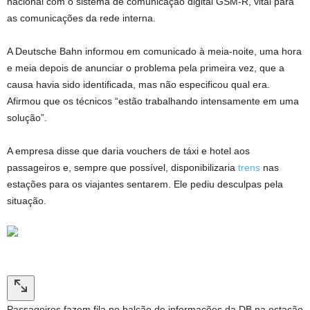
nacional com o sistema de comunicação digital GSM-R, vital para
as comunicações da rede interna.
A Deutsche Bahn informou em comunicado à meia-noite, uma hora
e meia depois de anunciar o problema pela primeira vez, que a
causa havia sido identificada, mas não especificou qual era.
Afirmou que os técnicos “estão trabalhando intensamente em uma
solução”.
A empresa disse que daria vouchers de táxi e hotel aos
passageiros e, sempre que possível, disponibilizaria
trens
nas
estações para os viajantes sentarem. Ele pediu desculpas pela
situação.
Passageiros fazem fila no balcão de informações da DB na estação