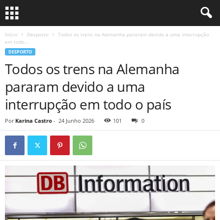
Início
Desporto
Todos os trens na Alemanha pararam devido a uma interrupção
em todo...
DESPORTO
Todos os trens na Alemanha
pararam devido a uma
interrupção em todo o país
Por
Karina Castro
-
24 Junho 2026
101
0