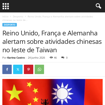
Início
Desporto
Reino Unido, França e Alemanha alertam sobre atividades
chinesas no leste de...
DESPORTO
Reino Unido, França e Alemanha
alertam sobre atividades chinesas
no leste de Taiwan
Por
Karina Castro
-
24 Junho 2026
46
0