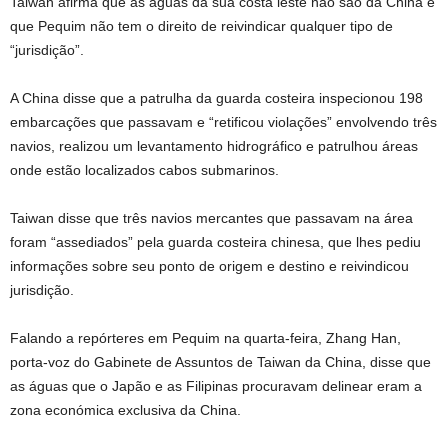
Taiwan afirma que as águas da sua costa leste não são da China e
que Pequim não tem o direito de reivindicar qualquer tipo de
“jurisdição”.
A China disse que a patrulha da guarda costeira inspecionou 198
embarcações que passavam e “retificou violações” envolvendo três
navios, realizou um levantamento hidrográfico e patrulhou áreas
onde estão localizados cabos submarinos.
Taiwan disse que três navios mercantes que passavam na área
foram “assediados” pela guarda costeira chinesa, que lhes pediu
informações sobre seu ponto de origem e destino e reivindicou
jurisdição.
Falando a repórteres em Pequim na quarta-feira, Zhang Han,
porta-voz do Gabinete de Assuntos de Taiwan da China, disse que
as águas que o Japão e as Filipinas procuravam delinear eram a
zona económica exclusiva da China.