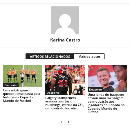
Karina Castro
ARTIGOS RELACIONADOS
Mais do autor
Desporto
Desporto
Uma arbitragem
Desporto
quebequense passa pela
Uma lenda do basquete
história da Copa do
Calgary Stampeders
enviou uma mensagem
Mundo de Futebol
assinou com Jaylon
de motivação aos
Hutchings, estrela da CFL,
jogadores do Canadá na
um contrato lucrativo
Copa do Mundo de
Futebol