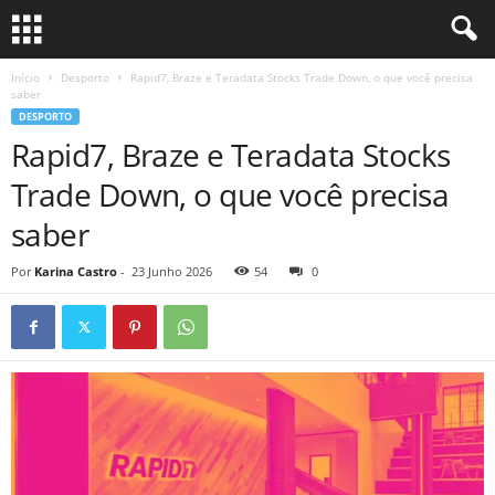
Início
Desporto
Rapid7, Braze e Teradata Stocks Trade Down, o que você precisa
saber
DESPORTO
Rapid7, Braze e Teradata Stocks
Trade Down, o que você precisa
saber
Por
Karina Castro
-
23 Junho 2026
54
0