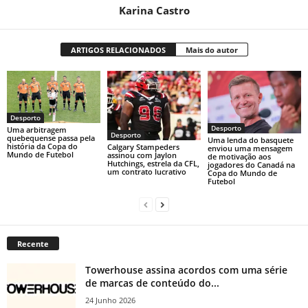
Karina Castro
ARTIGOS RELACIONADOS
Mais do autor
Desporto
Desporto
Uma arbitragem
Desporto
quebequense passa pela
Uma lenda do basquete
história da Copa do
Calgary Stampeders
enviou uma mensagem
Mundo de Futebol
assinou com Jaylon
de motivação aos
Hutchings, estrela da CFL,
jogadores do Canadá na
um contrato lucrativo
Copa do Mundo de
Futebol
Recente
Towerhouse assina acordos com uma série
de marcas de conteúdo do...
24 Junho 2026