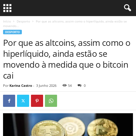
Início
Desporto
Por que as altcoins, assim como o hiperlíquido, ainda estão se
movendo...
DESPORTO
Por que as altcoins, assim como o
hiperlíquido, ainda estão se
movendo à medida que o bitcoin
cai
Por
Karina Castro
-
3 Junho 2026
54
0