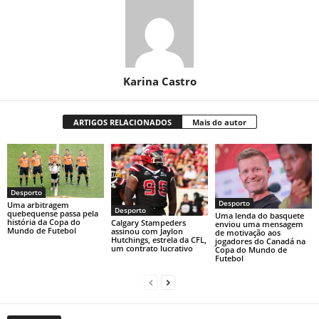
Karina Castro
ARTIGOS RELACIONADOS
Mais do autor
Desporto
Desporto
Uma arbitragem
Desporto
quebequense passa pela
Uma lenda do basquete
história da Copa do
Calgary Stampeders
enviou uma mensagem
Mundo de Futebol
assinou com Jaylon
de motivação aos
Hutchings, estrela da CFL,
jogadores do Canadá na
um contrato lucrativo
Copa do Mundo de
Futebol