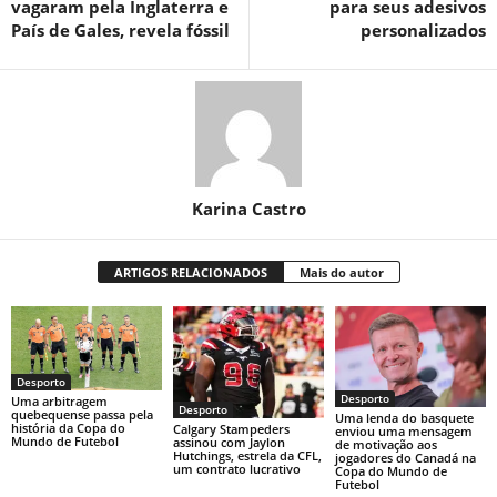
vagaram pela Inglaterra e
para seus adesivos
País de Gales, revela fóssil
personalizados
Karina Castro
ARTIGOS RELACIONADOS
Mais do autor
Desporto
Desporto
Uma arbitragem
Desporto
quebequense passa pela
Uma lenda do basquete
história da Copa do
Calgary Stampeders
enviou uma mensagem
Mundo de Futebol
assinou com Jaylon
de motivação aos
Hutchings, estrela da CFL,
jogadores do Canadá na
um contrato lucrativo
Copa do Mundo de
Futebol