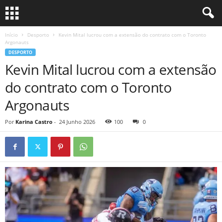
Início
Desporto
Kevin Mital lucrou com a extensão do contrato com o Toronto
Argonauts
DESPORTO
Kevin Mital lucrou com a extensão
do contrato com o Toronto
Argonauts
Por
Karina Castro
-
24 Junho 2026
100
0