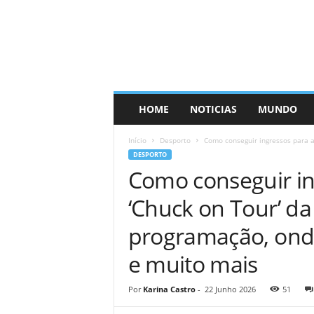
HOME
NOTICIAS
MUNDO
Início
Desporto
Como conseguir ingressos para as
DESPORTO
Como conseguir in
‘Chuck on Tour’ da
programação, ond
e muito mais
Por
Karina Castro
-
22 Junho 2026
51