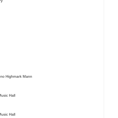
ry
ge no Highmark Mann
usic Hall
usic Hall