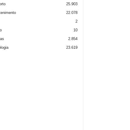
rto
25.903
tenimento
22.078
2
o
10
ias
2.854
logia
23.619