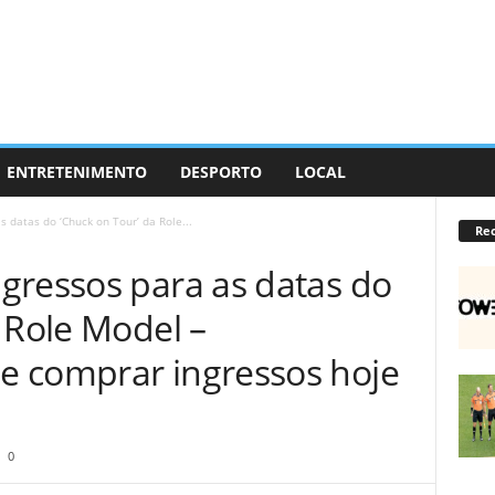
ENTRETENIMENTO
DESPORTO
LOCAL
 datas do ‘Chuck on Tour’ da Role...
Re
gressos para as datas do
 Role Model –
e comprar ingressos hoje
0