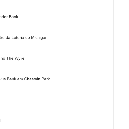
eader Bank
atro da Loteria de Michigan
e no The Wylie
novus Bank em Chastain Park
l