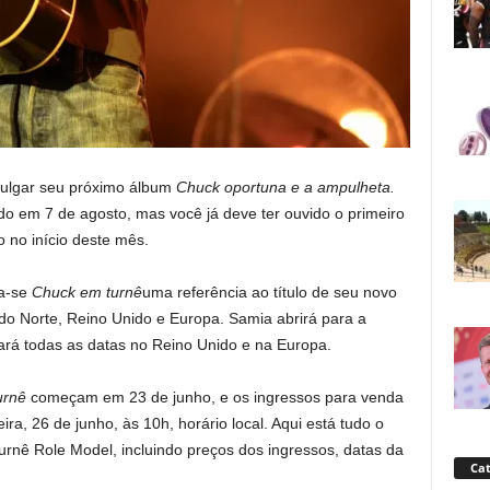
vulgar seu próximo álbum
Chuck oportuna e a ampulheta.
o em 7 de agosto, mas você já deve ter ouvido o primeiro
o no início deste mês.
a-se
Chuck em turnê
uma referência ao título de seu novo
do Norte, Reino Unido e Europa. Samia abrirá para a
iará todas as datas no Reino Unido e na Europa.
urnê
começam em 23 de junho, e os ingressos para venda
eira, 26 de junho, às 10h, horário local. Aqui está tudo o
turnê Role Model,
incluindo preços dos ingressos, datas da
Cat