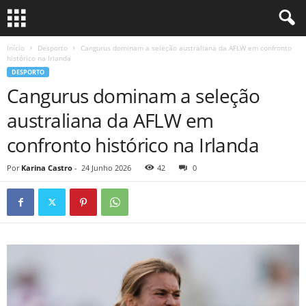
Início
Desporto
Cangurus dominam a seleção australiana da AFLW em confronto
histórico na Irlanda
DESPORTO
Cangurus dominam a seleção
australiana da AFLW em
confronto histórico na Irlanda
Por
Karina Castro
-
24 Junho 2026
42
0