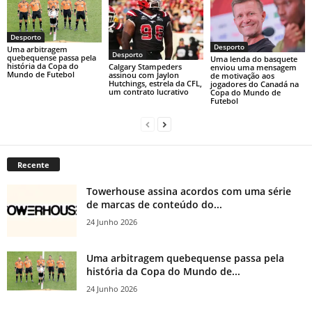
Desporto
Desporto
Uma arbitragem
Desporto
quebequense passa pela
Uma lenda do basquete
história da Copa do
Calgary Stampeders
enviou uma mensagem
Mundo de Futebol
assinou com Jaylon
de motivação aos
Hutchings, estrela da CFL,
jogadores do Canadá na
um contrato lucrativo
Copa do Mundo de
Futebol
Recente
Towerhouse assina acordos com uma série
de marcas de conteúdo do...
24 Junho 2026
Uma arbitragem quebequense passa pela
história da Copa do Mundo de...
24 Junho 2026