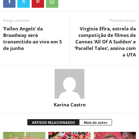
Artigo anterior
Próximo artigo
‘Fallen Angels’ da
Virginie Efira, estrela da
Broadway será
competição de filmes de
transmitido ao vivo em 5
Cannes ‘All Of A Sudden’ e
de junho
‘Parallel Tales’, assina com
a UTA
Karina Castro
ARTIGOS RELACIONADOS
Mais do autor