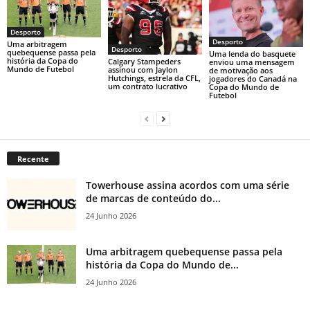
Desporto
Desporto
Uma arbitragem
Desporto
quebequense passa pela
Uma lenda do basquete
história da Copa do
Calgary Stampeders
enviou uma mensagem
Mundo de Futebol
assinou com Jaylon
de motivação aos
Hutchings, estrela da CFL,
jogadores do Canadá na
um contrato lucrativo
Copa do Mundo de
Futebol
Recente
Towerhouse assina acordos com uma série
de marcas de conteúdo do...
24 Junho 2026
Uma arbitragem quebequense passa pela
história da Copa do Mundo de...
24 Junho 2026