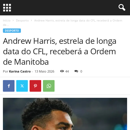
Início
Desporto
Andrew Harris, estrela de longa data do CFL, receberá a Ordem
de...
DESPORTO
Andrew Harris, estrela de longa
data do CFL, receberá a Ordem
de Manitoba
Por
Karina Castro
-
13 Maio 2026
44
0