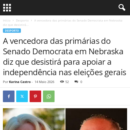
Início
Desporto
A vencedora das primárias do Senado Democrata em Nebraska
diz que desistirá...
DESPORTO
A vencedora das primárias do
Senado Democrata em Nebraska
diz que desistirá para apoiar a
independência nas eleições gerais
Por
Karina Castro
-
14 Maio 2026
52
0