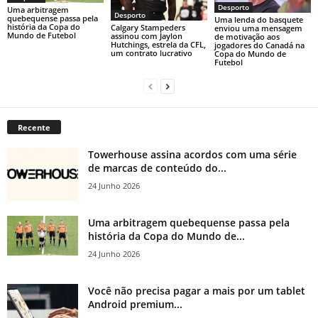
Desporto
Uma arbitragem
Desporto
quebequense passa pela
Uma lenda do basquete
história da Copa do
Calgary Stampeders
enviou uma mensagem
Mundo de Futebol
assinou com Jaylon
de motivação aos
Hutchings, estrela da CFL,
jogadores do Canadá na
um contrato lucrativo
Copa do Mundo de
Futebol
Recente
Towerhouse assina acordos com uma série
de marcas de conteúdo do...
24 Junho 2026
Uma arbitragem quebequense passa pela
história da Copa do Mundo de...
24 Junho 2026
Você não precisa pagar a mais por um tablet
Android premium...