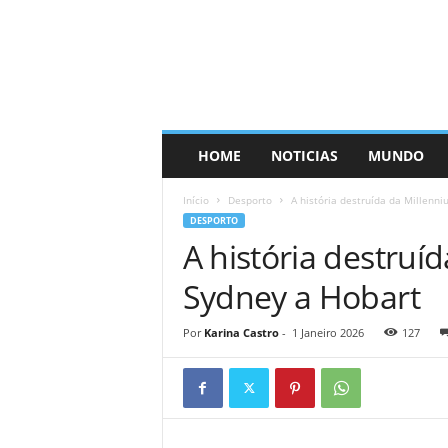
HOME
NOTICIAS
MUNDO
Início
Desporto
A história destruída da Millenn
DESPORTO
A história destruí
Sydney a Hobart
Por
Karina Castro
-
1 Janeiro 2026
127