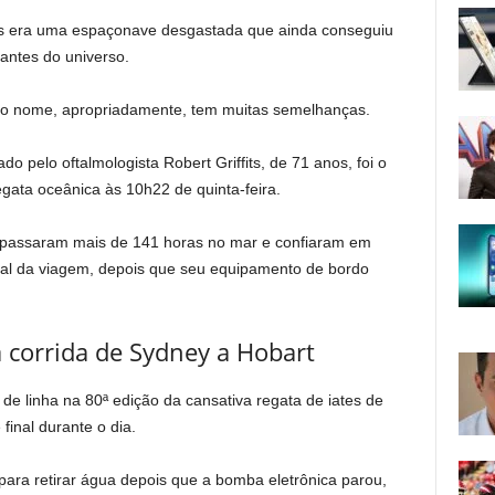
rs era uma espaçonave desgastada que ainda conseguiu
nantes do universo.
o nome, apropriadamente, tem muitas semelhanças.
pelo oftalmologista Robert Griffits, de 71 anos, foi o
egata oceânica às 10h22 de quinta-feira.
as passaram mais de 141 horas no mar e confiaram em
inal da viagem, depois que seu equipamento de bordo
corrida de Sydney a Hobart
e linha na 80ª edição da cansativa regata de iates de
inal durante o dia.
ara retirar água depois que a bomba eletrônica parou,