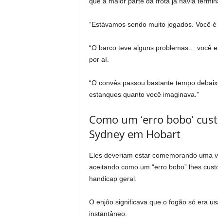
que a maior parte da frota já havia termi
“Estávamos sendo muito jogados. Você é jo
“O barco teve alguns problemas… você enc
por aí.
“O convés passou bastante tempo debaixo
estanques quanto você imaginava.”
Como um ‘erro bobo’ cust
Sydney em Hobart
Eles deveriam estar comemorando uma vit
aceitando como um “erro bobo” lhes custo
handicap geral.
O enjôo significava que o fogão só era u
instantâneo.