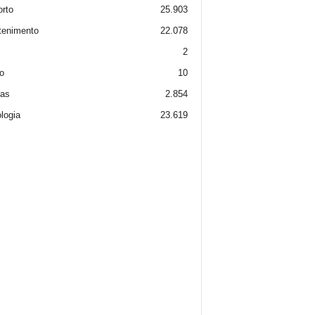
rto
25.903
tenimento
22.078
2
o
10
ias
2.854
logia
23.619