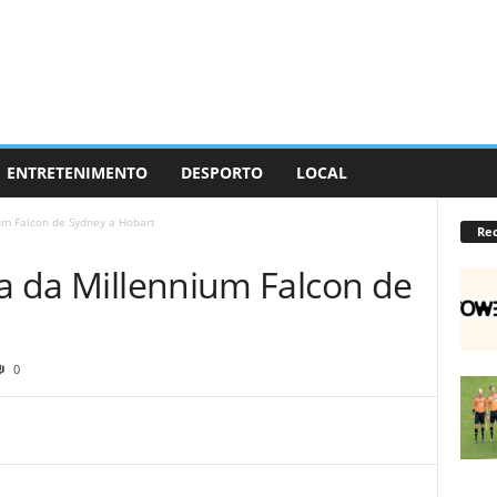
ENTRETENIMENTO
DESPORTO
LOCAL
ium Falcon de Sydney a Hobart
Re
da da Millennium Falcon de
0