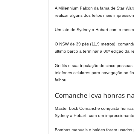
A Millennium Falcon da fama de Star Wa
realizar alguns dos feitos mais impressio
Um iate de Sydney a Hobart com o mesm
O NSW de 39 pés (11,9 metros), comandado 
último barco a terminar a 80ª edição da r
Griffits e sua tripulação de cinco pesso
telefones celulares para navegação no f
falhou.
Comanche leva honras na 
Master Lock Comanche conquista honras d
Sydney a Hobart, com um impressionante f
Bombas manuais e baldes foram usados ​​p