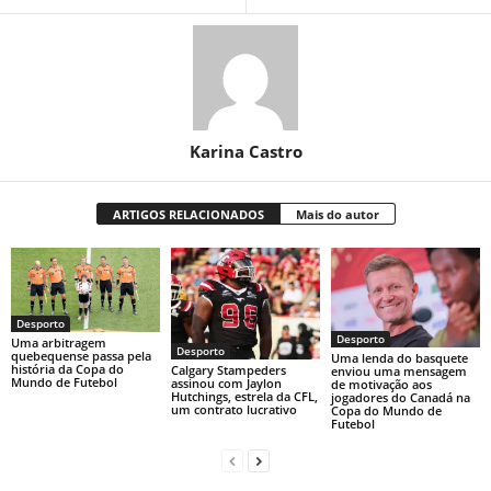
Karina Castro
ARTIGOS RELACIONADOS
Mais do autor
Desporto
Desporto
Uma arbitragem
Desporto
quebequense passa pela
Uma lenda do basquete
história da Copa do
Calgary Stampeders
enviou uma mensagem
Mundo de Futebol
assinou com Jaylon
de motivação aos
Hutchings, estrela da CFL,
jogadores do Canadá na
um contrato lucrativo
Copa do Mundo de
Futebol